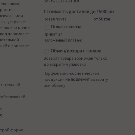
Почты БЕСПЛАТНО!
чеполовую,
Простина
Стоимость доставки до 1500грн
испусканием
Новая почта
от 50 грн
зы, устраняет
Оплата заказа
т застои мочи в
, поддерживает
Приват 24
лительной
Наложенный платеж
ней и помогает
Обмен/возврат товара
Возврат товара возможен только
до вскрытия упаковки
Парфюмерно-косметическая
продукция
не подлежит
возврату
стательной
или обмену
особствующей
я;
;
острой форме