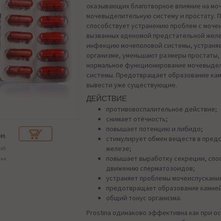
оказывающих благотворное влияние на мо
мочевыделительную систему и простату. 
способствует устранению проблем с моче
вызванных аденомой предстательной желе
инфекцию мочеполовой системы, устраняе
организме, уменьшают размеры простаты
нормальное функционирование мочевыде
системы. Предотвращает образование кам
вывести уже существующие.
ДЕЙСТВИЕ
противовоспалительное действие;
снимает отёчность;
повышает потенцию и либидо;
н.
стимулирует обмен веществ в пред
железе;
таб.
повышает выработку секреции, сп
чии
движению сперматозоидов;
устраняет проблемы мочеиспускани
предотвращает образование камней
общий тонус организма.
Prostina одинаково эффективна как при 