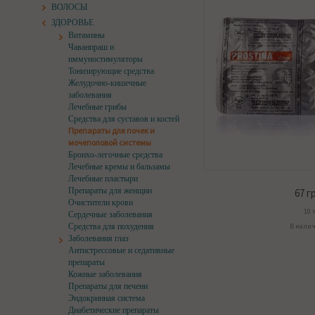
ВОЛОСЫ
ЗДОРОВЬЕ
Витамины
Чаванпраш и
иммуностимуляторы
Тонизирующие средства
Желудочно-кишечные
заболевания
Лечебные грибы
Средства для суставов и костей
Препараты для почек и
мочеполовой системы
Бронхо-легочные средства
Лечебные кремы и бальзамы
Лечебные пластыри
Препараты для женщин
67
гр
Очистители крови
10 
Сердечные заболевания
Средства для похудения
В нали
Заболевания глаз
Антистрессовые и седативные
препараты
Кожные заболевания
Препараты для печени
Эндокринная система
Диабетические препараты