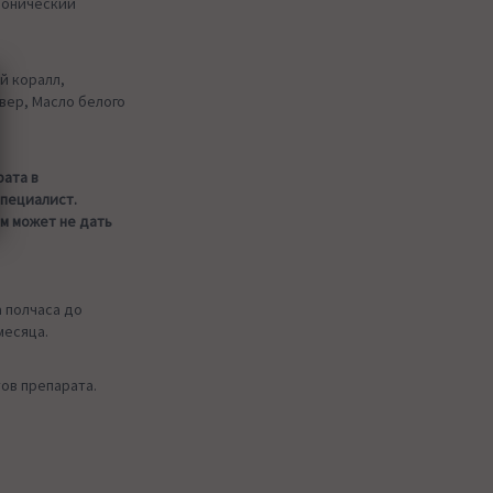
хронический
й коралл,
ер, Масло белого
рата в
специалист.
м может не дать
а полчаса до
месяца.
ов препарата.