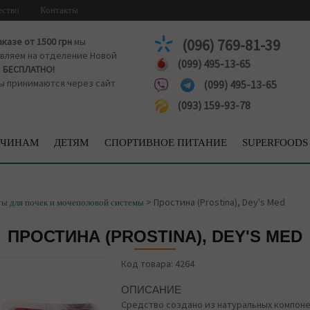
ество
Контакты
аказе от 1500 грн
мы
(096) 769-81-39
вляем на отделение Новой
(099) 495-13-65
ы
БЕСПЛАТНО!
ы принимаются через сайт
(099) 495-13-65
(093) 159-93-78
ЧИНАМ
ДЕТЯМ
СПОРТИВНОЕ ПИТАНИЕ
SUPERFOODS
>
Простина (Prostina), Dey's Med
ы для почек и мочеполовой системы
ПРОСТИНА (PROSTINA), DEY'S MED
Код товара: 4264
ОПИСАНИЕ
Средство создано из натуральных компоне