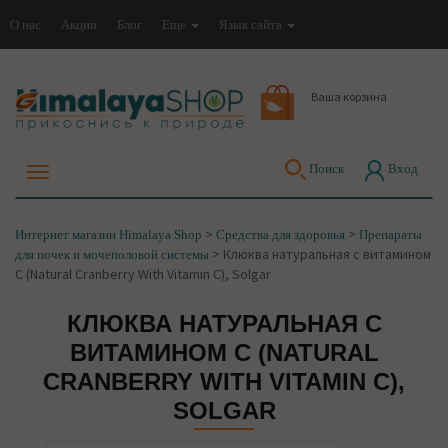
О нас
Акции
Блог
Еще
Язык сайта
Ваша корзина
Поиск
Вход
>
>
Интернет магазин Himalaya Shop
Средства для здоровья
Препараты
>
Клюква натуральная с витамином
для почек и мочеполовой системы
С (Natural Cranberry With Vitamin C), Solgar
КЛЮКВА НАТУРАЛЬНАЯ С
ВИТАМИНОМ С (NATURAL
CRANBERRY WITH VITAMIN C),
SOLGAR