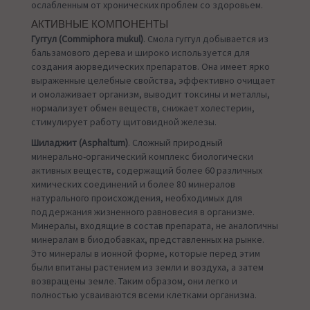
ослабленным от хронических проблем со здоровьем.
АКТИВНЫЕ КОМПОНЕНТЫ
Гуггул (Commiphora mukul)
. Смола гуггул добывается из
бальзамового дерева и широко используется для
создания аюрведических препаратов. Она имеет ярко
выраженные целебные свойства, эффективно очищает
и омолаживает организм, выводит токсины и металлы,
нормализует обмен веществ, снижает холестерин,
стимулирует работу щитовидной железы.
Шиладжит (Asphaltum)
. Сложный природный
минерально-органический комплекс биологически
активных веществ, содержащий более 60 различных
химических соединений и более 80 минералов
натурального происхождения, необходимых для
поддержания жизненного равновесия в организме.
Минералы, входящие в состав препарата, не аналогичны
минералам в биодобавках, представленных на рынке.
Это минералы в ионной форме, которые перед этим
были впитаны растением из земли и воздуха, а затем
возвращены земле. Таким образом, они легко и
полностью усваиваются всеми клетками организма.