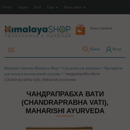
О нас
Акции
Блог
Еще
Язык сайта
Ваша корзина
Поиск
Вход
>
>
Интернет магазин Himalaya Shop
Средства для здоровья
Препараты
>
Чандрапрабха Вати
для почек и мочеполовой системы
(Chandraprabha Vati), Maharishi Ayurveda
ЧАНДРАПРАБХА ВАТИ
(CHANDRAPRABHA VATI),
MAHARISHI AYURVEDA