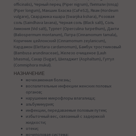
officinalis), Черный перец (Piper nigrum), Пиппали (плод)
(Piper longum), Макшик Бхасма (CuFeS2), Явам (Hordeum
vulgare), Сварджика кшара (Swarjika kshara), Розовая
соль (Saindhava lavana), Черная соль (Black salt), Соль
Аммония (Vid salt), Турпет (Operculina turpethum), Данти
(Baliospermum montanum), Патра (Cinnamomum tamala),
Коричник цейлонский (Cinnamomum zeylanicum),
Кардамон (Elettaria cardamomum), Бамбук тростниковый
(Bambusa arundinaceae), Железо очищеное (Lauh
bhasma), Сахар (Sugar), Шиладжит (Asphaltum), Гуггул
(Commiphora mukul).
НАЗНАЧЕНИЕ
мочекаменная болезнь;
воспалительные инфекции женских половых
органов;
нарушение микрофлоры влагалища;
альбуминурия;
инфекции, передаваемые половым путем;
избыточный вес, связанный с задержкой
жидкости;
отеки;
мочеполовая система;