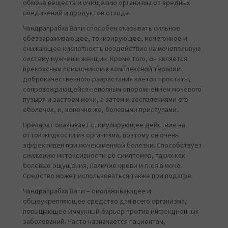
обмена веществ и очищению организма от вредных
соединений и продуктов отхода.
Чандрапрабха Вати способен оказывать сильное
обеззараживающее, тонизирующее, мочегонное и
снижающее кислотность воздействие на мочеполовую
систему мужчин и женщин. Кроме того, он является
прекрасным помощником в комплексной терапии
доброкачественного разрастания клеток простаты,
сопровождающейся неполным опорожнением мочевого
пузыря и застоем мочи, а затем и воспалениями его
оболочек, и, конечно же, болевыми приступами.
Препарат оказывает стимулирующее действие на
отток жидкости из организма, поэтому он очень
эффективен при мочекаменной болезни. Способствует
снижению интенсивности её симптомов, таких как
болевые ощущения, наличие крови и гноя в моче.
Средство может использоваться также при подагре.
Чандрапрабха Вати – омолаживающее и
общеукрепляющее средство для всего организма,
повышающее иммунный барьер против инфекционных
заболеваний. Часто назначается пациентам,