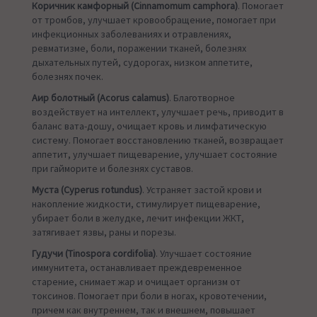
Коричник камфорный (Cinnamomum camphora)
. Помогает
от тромбов, улучшает кровообращение, помогает при
инфекционных заболеваниях и отравлениях,
ревматизме, боли, поражении тканей, болезнях
дыхательных путей, судорогах, низком аппетите,
болезнях почек.
Аир болотный (Acorus calamus)
. Благотворное
воздействует на интеллект, улучшает речь, приводит в
баланс вата-дошу, очищает кровь и лимфатическую
систему. Помогает восстановлению тканей, возвращает
аппетит, улучшает пищеварение, улучшает состояние
при гайморите и болезнях суставов.
Муста (Cyperus rotundus)
. Устраняет застой крови и
накопление жидкости, стимулирует пищеварение,
убирает боли в желудке, лечит инфекции ЖКТ,
затягивает язвы, раны и порезы.
Гудучи (Tinospora cordifolia)
. Улучшает состояние
иммунитета, останавливает преждевременное
старение, снимает жар и очищает организм от
токсинов. Помогает при боли в ногах, кровотечении,
причем как внутреннем, так и внешнем, повышает