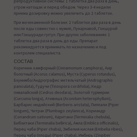
репродуктивной системы: 1 таблетка два раза в день,
утром натощак и перед обедом. Через 3-4 недели
приема дозировку можно увеличить до 2 таблеток.
При мочекаменной болезни: 2 таблетки два раза в день
после еды совместно с мумиё, Пунарнавой, Гокшурой
или Гокшуради гуггул. При других заболеваниях: 1
таблетка два раза в день до еды. Препарат
рекомендуется принимать по назначению и под
контролем специалиста.
СОСТАВ
Коричник камфорный (Cinnamomum camphora), Аир
болотный (Acorus calamus), Муста (Cyperus rotundus),
Бхунимба/Андрографис метельчатый (Andrographis
paniculata), Гудучи (Tinospora cordifolia), Кедр
гималайский (Cedrus deodara), Золотой турмерик
(Curcuma longa), Ативиша (Aconitum heterophyllum),
Барбарис индийский (Berberis aristata), Пиппали (Piper
longum), Читрак (Plumbago zeylanica), Кориандр
(Coriandrum sativum), Харитаки (Terminalia chebula),
Бибхитаки (Terminalia bellirica), Амла (Emblica officinalis),
Перец чаба (Piper chaba), Эмбелия кислая (Embelia ribes),
Перец чаба (плоды) (Piper chaba), Имбирь (Zingiber