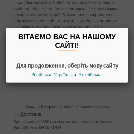
Jagat Pharma Iso Pain Relief предлагает естественное
глубокое облегчение боли с помощью 11 эффективных
лекарственных растений. Эта клинически проверенная
формула способна облегчить сильную боль в мышцах и
суставах в течение нескольких минут после ее
применения.
ВІТАЄМО ВАС НА НАШОМУ
СОСТАВ
САЙТІ!
Указан на фото.
СПОСОБ ПРИМЕНЕНИЯ
Наносить по 2-3 раза в день на поврежденнный участок.
Для продовження, оберіть мову сайту
УПАКОВКА
Російська
Українська
Англійська
30 мл
Назад в
Натуральные обезболивающие средства
Доставка
При заказе от 1500 грн мы доставляем на отделение
Новой Почты БЕСПЛАТНО!