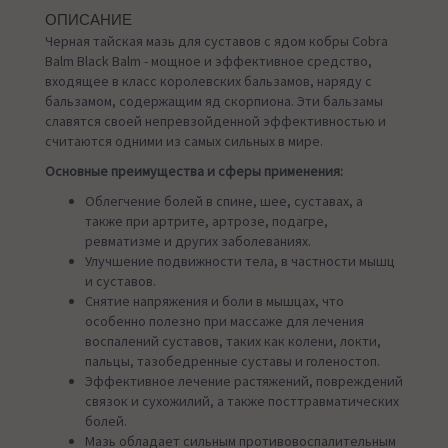
ОПИСАНИЕ
Черная тайская мазь для суставов с ядом кобры Cobra
Balm Black Balm - мощное и эффективное средство,
входящее в класс королевских бальзамов, наряду с
бальзамом, содержащим яд скорпиона. Эти бальзамы
славятся своей непревзойденной эффективностью и
считаются одними из самых сильных в мире.
Основные преимущества и сферы применения:
Облегчение болей в спине, шее, суставах, а
также при артрите, артрозе, подагре,
ревматизме и других заболеваниях.
Улучшение подвижности тела, в частности мышц
и суставов.
Снятие напряжения и боли в мышцах, что
особенно полезно при массаже для лечения
воспалений суставов, таких как колени, локти,
пальцы, тазобедренные суставы и голеностоп.
Эффективное лечение растяжений, повреждений
связок и сухожилий, а также посттравматических
болей.
Мазь обладает сильным противовоспалительным