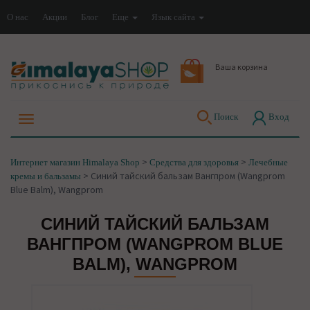
О нас
Акции
Блог
Еще
Язык сайта
Ваша корзина
Поиск
Вход
>
>
Интернет магазин Himalaya Shop
Средства для здоровья
Лечебные
>
Синий тайский бальзам Вангпром (Wangprom
кремы и бальзамы
Blue Balm), Wangprom
СИНИЙ ТАЙСКИЙ БАЛЬЗАМ
ВАНГПРОМ (WANGPROM BLUE
BALM), WANGPROM