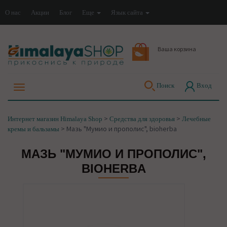
О нас
Акции
Блог
Еще
Язык сайта
Ваша корзина
Поиск
Вход
>
>
Интернет магазин Himalaya Shop
Средства для здоровья
Лечебные
>
Мазь "Мумио и прополис", bioherba
кремы и бальзамы
МАЗЬ "МУМИО И ПРОПОЛИС",
BIOHERBA