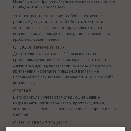
Мазь "Мумио и Прополис" - универсальная мазь с мумиё
(шиладжитом) и прополисом.
Этот продукт представляет собой современное
решение для ухода за кожей с богатым и чистым
составом, включающим подборку ценных трав и
компонентов. Используется для решения различных
проблем с кожей и телом.
СПОСОБ ПРИМЕНЕНИЯ
Достаточно наносить мазь 2-3 раза в день на
проблемные участки кожи. Пожалуйста, учтите, что
данный продукт предназначен только для наружного
применения, избегайте попадания в глаза и не
используйте в случае наличия аллергии на какие-либо
компоненты.
СОСТАВ
В его формуле сочетаются следующие ценные
ингредиенты: оливковое масло, прополис, мумиё,
витамин Е, вазелин, ланолин, парафин и эфирное масло
хвойной.
СТРАНА ПРОИЗВОДИТЕЛЬ
Болгария