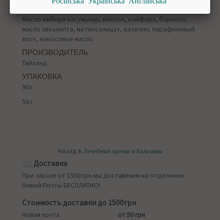
Російська
Українська
Англійська
СОСТАВ
Масло имбиря касумунар, ментол, камфора, барнеол,
масло эвкалипта, метилсалицат, вазелин, парафиновый
воск, кокосовое масло.
ПРОИЗВОДИТЕЛЬ
Тайланд
УПАКОВКА
90 г
50 г
Назад в
Лечебные кремы и бальзамы
Доставка
При заказе от 1500 грн мы доставляем на отделение
Новой Почты БЕСПЛАТНО!
Стоимость доставки до 1500грн
Новая почта
от 50 грн