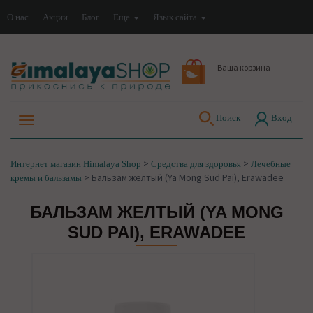
О нас
Акции
Блог
Еще
Язык сайта
Ваша корзина
Поиск
Вход
>
>
Интернет магазин Himalaya Shop
Средства для здоровья
Лечебные
>
Бальзам желтый (Ya Mong Sud Pai), Erawadee
кремы и бальзамы
БАЛЬЗАМ ЖЕЛТЫЙ (YA MONG
SUD PAI), ERAWADEE