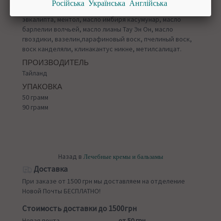
Російська
Українська
Англійська
Камфора, камфора борнео, масло мяты, масло
эвкалипта, ментол, масло имбиря касумунар, масло
барлелии волчьей, масло лианы Тау Эн Он, масло
гвоздики, вазелин,парафиновый воск, пчелиный воск,
воск канделяли, клинакантус никне, метилсалицат.
ПРОИЗВОДИТЕЛЬ
Тайланд
УПАКОВКА
50 грамм
90 грамм
Назад в
Лечебные кремы и бальзамы
Доставка
При заказе от 1500 грн мы доставляем на отделение
Новой Почты БЕСПЛАТНО!
Стоимость доставки до 1500грн
Новая почта
от 50 грн