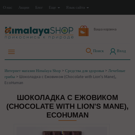
О нас
Акции
Блог
Еще
Язык сайта
Ваша корзина
Поиск
Вход
>
>
Интернет магазин Himalaya Shop
Средства для здоровья
Лечебные
>
Шоколадка с Ежовиком (Chocolate with Lion's Mane),
грибы
EcoHuman
ШОКОЛАДКА С ЕЖОВИКОМ
(CHOCOLATE WITH LION'S MANE),
ECOHUMAN