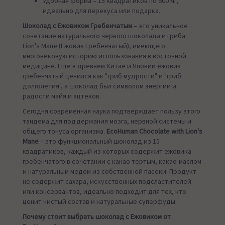
Удобная форма – 15 квадратиков по 600 мг,
идеально для перекуса или подарка.
Шоколад с Ежовиком Гребенчатым
– это уникальное
сочетание натурального черного шоколада и гриба
Lion's Mane (Ежовик Гребенчатый), имеющего
многовековую историю использования в восточной
медицине. Еще в древнем Китае и Японии ежовик
гребенчатый ценился как "гриб мудрости" и "гриб
долголетия", а шоколад был символом энергии и
радости майя и ацтеков.
Сегодня современная наука подтверждает пользу этого
тандема для поддержания мозга, нервной системы и
общего тонуса организма.
EcoHuman Chocolate with Lion's
Mane
– это функциональный шоколад из 15
квадратиков, каждый из которых содержит ежовика
гребенчатого в сочетании с какао тертым, какао-маслом
и натуральным медом из собственной пасеки. Продукт
не содержит сахара, искусственных подсластителей
или консервантов, идеально подходит для тех, кто
ценит чистый состав и натуральные суперфуды.
Почему стоит выбрать шоколад с Ежовиком от