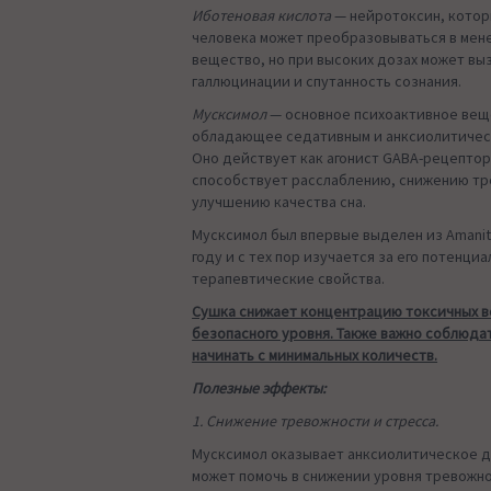
Иботеновая кислота
— нейротоксин, котор
человека может преобразовываться в мен
вещество, но при высоких дозах может вы
галлюцинации и спутанность сознания.
Мусксимол
— основное психоактивное вещ
обладающее седативным и анксиолитиче
Оно действует как агонист GABA-рецептор
способствует расслаблению, снижению тр
улучшению качества сна.
Мусксимол был впервые выделен из Amanita
году и с тех пор изучается за его потенци
терапевтические свойства.
Сушка снижает концентрацию токсичных в
безопасного уровня. Также важно соблюда
начинать с минимальных количеств.
Полезные эффекты:
1. Снижение тревожности и стресса.
Мусксимол оказывает анксиолитическое д
может помочь в снижении уровня тревожно