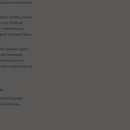
укции и описании
мать нужно утром
осле 16:00 не
р стимулирует
 мозг должен быть
Во время курса
 витаминные
отказаться от
 или сократить их
а.
или вечером).
 ежевиком.