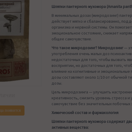
Шляпки пантерного мухомора (Amanita panth
В минимальных дозах (микродозинг) панте
действует мягко и сбалансированно, под
организма и нервной системы. Он помогае
эмоциональное состояние, снижает напря
общее самочувствие.
Что такое микродозинг? Микродозинг
— э
употребления очень малых доз психоактив
недостаточных для того, чтобы вызвать яв
восприятии, но достаточных для того, что
влияние на когнитивные и эмоциональные
дозы составляют около 1/10 от обычной 
дозы.
Цель микродозинга — улучшить настроени
АЛИЧИИ
креативность, снизить уровень стресса и
самочувствие без значительных побочных
да появится
Химический состав и фармакология
Шляпки пантерного мухомора содержат дв
активных вещества: