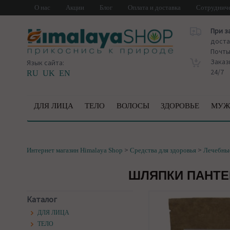
О нас
Акции
Блог
Оплата и доставка
Сотруднич
При з
доста
Почт
Заказ
Язык сайта:
24/7
RU
UK
EN
ДЛЯ ЛИЦА
ТЕЛО
ВОЛОСЫ
ЗДОРОВЬЕ
МУЖ
>
>
Интернет магазин Himalaya Shop
Средства для здоровья
Лечебны
ШЛЯПКИ ПАНТЕР
Каталог
ДЛЯ ЛИЦА
ТЕЛО