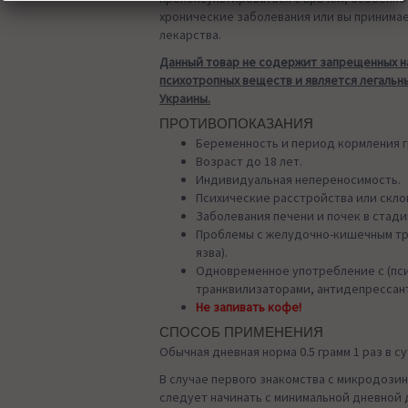
хронические заболевания или вы принима
лекарства.
Данный товар не содержит запрещенных н
психотропных веществ и является легальн
Украины.
ПРОТИВОПОКАЗАНИЯ
Беременность и период кормления 
Возраст до 18 лет.
Индивидуальная непереносимость.
Психические расстройства или склон
Заболевания печени и почек в стад
Проблемы с желудочно-кишечным тра
язва).
Одновременное употребление с (пс
транквилизаторами, антидепрессант
Не запивать кофе!
СПОСОБ ПРИМЕНЕНИЯ
Обычная дневная норма 0.5 грамм 1 раз в су
В случае первого знакомства с микродозин
следует начинать с минимальной дневной 