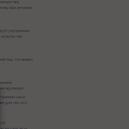
 вещества,
лезны при лечении
вует улучшению
я количество
ойства, что может
чшении
ии мухомора.
учшении сна и
и для тех, кто
тся
если у вас есть