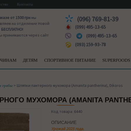
ество
Контакты
аказе от 1500 грн
мы
(096) 769-81-39
вляем на отделение Новой
(099) 495-13-65
ы
БЕСПЛАТНО!
ы принимаются через сайт
(099) 495-13-65
(093) 159-93-78
ЧИНАМ
ДЕТЯМ
СПОРТИВНОЕ ПИТАНИЕ
SUPERFOODS
>
Шляпки пантерного мухомора (Amanita pantherina), Dikoros
е грибы
НОГО МУХОМОРА (AMANITA PANTHE
Код товара: 6440
ОПИСАНИЕ
Урожай 2025 года.