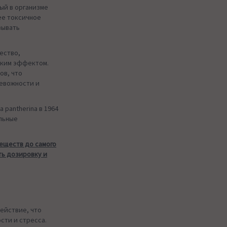
ый в организме
ее токсичное
зывать
ество,
ским эффектом.
ов, что
евожности и
 pantherina в 1964
альные
еществ до самого
ть дозировку и
ействие, что
сти и стресса.