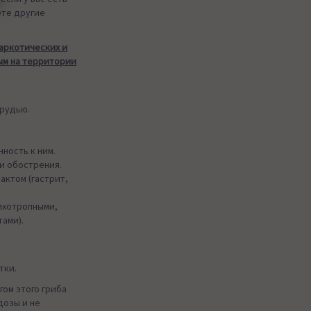
ете другие
аркотических и
ым на территории
грудью.
ность к ним.
ии обострения.
ктом (гастрит,
ихотропными,
ами).
тки.
гом этого гриба
дозы и не