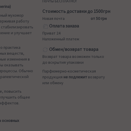
Почты БЕСПЛАТНО!
erina)
Стоимость доставки до 1500грн
рный мухомор
Новая почта
от 50 грн
держивая работу
Оплата заказа
т стабилизировать
жение и улучшает
Приват 24
Наложенный платеж
то практика
Обмен/возврат товара
ных веществ,
Возврат товара возможен только
ные изменения в
до вскрытия упаковки
бы оказывать
 процессы. Обычно
Парфюмерно-косметическая
терапевтической
продукция
не подлежит
возврату
или обмену
е, повысить
 улучшить общее
 эффектов.
а основных