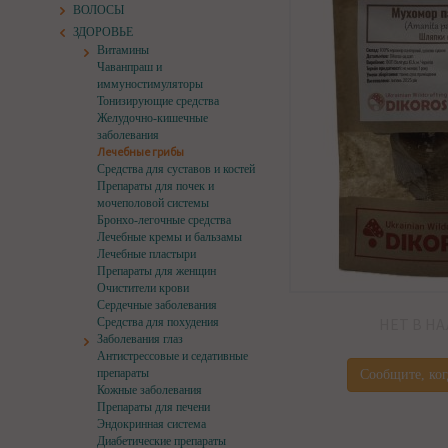
ВОЛОСЫ
ЗДОРОВЬЕ
Витамины
Чаванпраш и
иммуностимуляторы
Тонизирующие средства
Желудочно-кишечные
заболевания
Лечебные грибы
Средства для суставов и костей
Препараты для почек и
мочеполовой системы
Бронхо-легочные средства
Лечебные кремы и бальзамы
Лечебные пластыри
Препараты для женщин
Очистители крови
Сердечные заболевания
НЕТ В Н
Средства для похудения
Заболевания глаз
Антистрессовые и седативные
препараты
Сообщите, ког
Кожные заболевания
Препараты для печени
Эндокринная система
Диабетические препараты