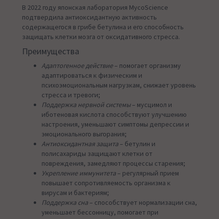
В 2022 году японская лаборатория MycoScience
подтвердила антиоксидантную активность
содержащегося в грибе бетулина и его способность
защищать клетки мозга от оксидативного стресса.
Преимущества
Адаптогенное действие
– помогает организму
адаптироваться к физическим и
психоэмоциональным нагрузкам, снижает уровень
стресса и тревоги;
Поддержка нервной системы
– мусцимол и
иботеновая кислота способствуют улучшению
настроения, уменьшают симптомы депрессии и
эмоционального выгорания;
Антиоксидантная защита
– бетулин и
полисахариды защищают клетки от
повреждения, замедляют процессы старения;
Укрепление иммунитета
– регулярный прием
повышает сопротивляемость организма к
вирусам и бактериям;
Поддержка сна
– способствует нормализации сна,
уменьшает бессонницу, помогает при