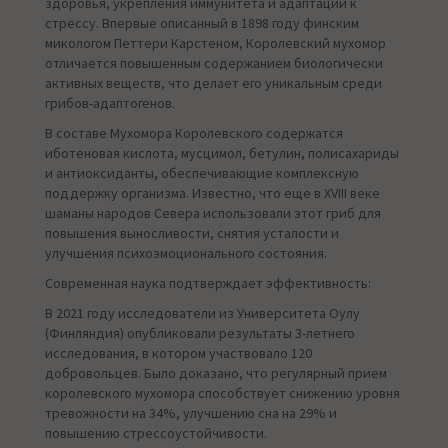
здоровья, укрепления иммунитета и адаптации к
стрессу. Впервые описанный в 1898 году финским
микологом Петтери Карстеном, Королевский мухомор
отличается повышенным содержанием биологически
активных веществ, что делает его уникальным среди
грибов-адаптогенов.
В составе Мухомора Королевского содержатся
иботеновая кислота, мусцимол, бетулин, полисахариды
и антиоксиданты, обеспечивающие комплексную
поддержку организма. Известно, что еще в XVIII веке
шаманы народов Севера использовали этот гриб для
повышения выносливости, снятия усталости и
улучшения психоэмоционального состояния.
Современная наука подтверждает эффективность:
В 2021 году исследователи из Университета Оулу
(Финляндия) опубликовали результаты 3-летнего
исследования, в котором участвовало 120
добровольцев. Было доказано, что регулярный прием
королевского мухомора способствует снижению уровня
тревожности на 34%, улучшению сна на 29% и
повышению стрессоустойчивости.