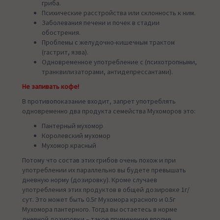
гриба.
Психические расстройства или склонность к ним.
Заболевания печени и почек в стадии
обострения.
Проблемы с желудочно-кишечным трактом
(гастрит, язва).
Одновременное употребление с (психотропными,
транквилизаторами, антидепрессантами).
Не запивать кофе!
В противопоказание входит, запрет употреблять
одновременно два продукта семейства Мухоморов это:
Пантерный мухомор
Королевский мухомор
Мухомор красный
Потому что состав этих грибов очень похож и при
употреблении их параллельно вы будете превышать
дневную норму (дозировку). Кроме случаев
употребления этих продуктов в общей дозировке 1г/
сут. Это может быть 0.5г Мухомора красного и 0.5г
Мухомора пантерного. Тогда вы остаетесь в норме
дневной дозировки – такое применение вполне