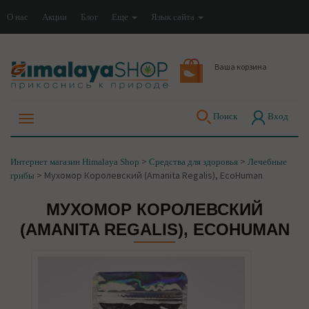
О нас
Акции
Блог
Еще
Язык сайта
Ваша корзина
Поиск
Вход
>
>
Интернет магазин Himalaya Shop
Средства для здоровья
Лечебные
>
Мухомор Королевский (Amanita Regalis), EcoHuman
грибы
МУХОМОР КОРОЛЕВСКИЙ
(AMANITA REGALIS), ECOHUMAN