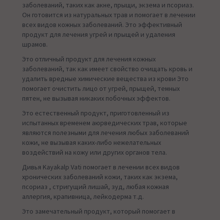
заболеваний, таких как акне, прыщи, экзема и псориаз.
Он готовится из натуральных трав и помогает в лечении
всех видов кожных заболеваний. Это эффективный
продукт для лечения угрей и прыщей и удаления
шрамов.
Это отличный продукт для лечения кожных
заболеваний, так как имеет свойство очищать кровь и
удалить вредные химические вещества из крови Это
помогает очистить лицо от угрей, прыщей, темных
пятен, не вызывая никаких побочных эффектов.
Это естественный продукт, приготовленный из
испытанных временем аюрведических трав, которые
являются полезными для лечения любых заболеваний
кожи, не вызывая каких-либо нежелательных
воздействий на кожу или других органов тела.
Дивья Kayakalp Vati помогает в лечении всех видов
хронических заболеваний кожи, таких как экзема,
псориаз , стригущий лишай, зуд, любая кожная
аллергия, крапивница, лейкодерма т.д.
Это замечательный продукт, который помогает в