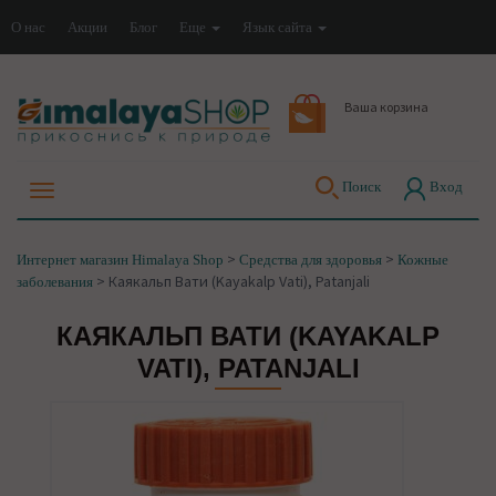
О нас
Акции
Блог
Еще
Язык сайта
Ваша корзина
Поиск
Вход
>
>
Интернет магазин Himalaya Shop
Средства для здоровья
Кожные
>
Каякальп Вати (Kayakalp Vati), Patanjali
заболевания
КАЯКАЛЬП ВАТИ (KAYAKALP
VATI), PATANJALI