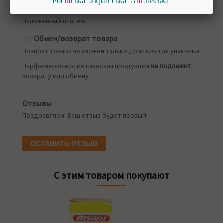
Російська
Українська
Англійська
Приват 24
Наложенный платеж
Обмен/возврат товара
Возврат товара возможен только до вскрытия упаковки
Парфюмерно-косметическая продукция
не подлежит
возврату или обмену
Отзывы
Поздравляем! Ваш отзыв будет первый!
ОСТАВИТЬ ОТЗЫВ
С этим товаром покупают