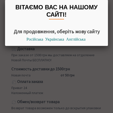
1 таблетка
ВІТАЄМО ВАС НА НАШОМУ
ПРОИЗВОДИТЕЛЬ
САЙТІ!
Тайланд
Для продовження, оберіть мову сайту
Російська
Українська
Англійська
Назад в
Глистогонные и противопаразитарные средства
Доставка
При заказе от 1500 грн мы доставляем на отделение
Новой Почты БЕСПЛАТНО!
Стоимость доставки до 1500грн
Новая почта
от 50 грн
Оплата заказа
Приват 24
Наложенный платеж
Обмен/возврат товара
Возврат товара возможен только до вскрытия упаковки