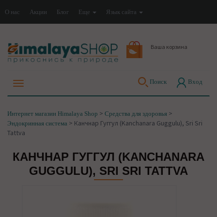
О нас
Акции
Блог
Еще
Язык сайта
Ваша корзина
Поиск
Вход
>
>
Интернет магазин Himalaya Shop
Средства для здоровья
>
Канчнар Гуггул (Kanchanara Guggulu), Sri Sri
Эндокринная система
Tattva
КАНЧНАР ГУГГУЛ (KANCHANARA
GUGGULU), SRI SRI TATTVA