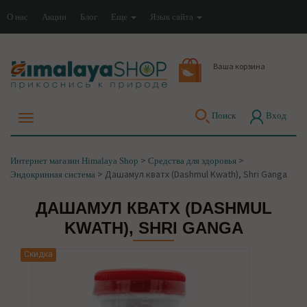
О нас
Акции
Блог
Еще
Язык сайта
Ваша корзина
Поиск
Вход
>
>
Интернет магазин Himalaya Shop
Средства для здоровья
>
Дашамул кватх (Dashmul Kwath), Shri Ganga
Эндокринная система
ДАШАМУЛ КВАТХ (DASHMUL
KWATH), SHRI GANGA
Скидка