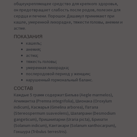
общеукрепляющее средство для крепкого здоровья,
он предотвращает слабость после родов, полезен для
сердца и печени. Порошок Дашамул принимают при
кашле, умеренной лихорадке, тяжести головы, анемии и
астме.
ПОКАЗАНИЯ
кашель;
анемия;
астма;
тяжесть головы;
умеренная лихорадка;
послеродовой период у женщин;
нарушенный гормональный баланс.
СОСТАВ
Каждые 5 грамм содержат:Бильва (Aegle marmelos),
Агнимантха (Premna integrifolia), Шионака (Oroxylum
indicum), Касмарья (Gmelina arborea), Патала
(Stereospermum suaveolens), Шалапрани (Desmodium
gangeticum), Пришнипарни (Uraria picta), Брихати
(Solanum indicum), Кантакари (Solanum xanthocarpum),
Гокшура (Tribulus terrestris).