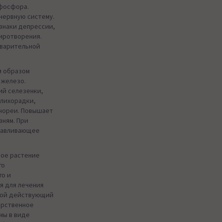
 фосфора.
нервную систему.
изнаки депрессии,
миротворения.
еварительной
м образом
 железо.
ий селезенки,
 лихорадки,
енореи. Повышает
зням. При
навливающее
ное растение
го
го и
я для лечения
вной действующий
арственное
мы в виде