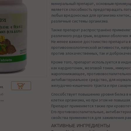
минеральный препарат, основным преимущ
является способность предотвращать пат
любых вредоносных для организма клеток
различные системы организма.
Также препарат распространёно применяе
различного рода грыж, водянки оболочек я
Не менее важное достоинство препарата в
противоонкологической активности, напр
против злокачественных, так и доброкаче
Кроме того, препарат используется в инд
как кардиотоник, мозговой тоник, иммуно
жаропонижающее, противовоспалительно
антибактериальное средство, для нормал
желудочно-кишечного тракта и при сахарн
н.
Способствует повышению уровня белка в к
аб.
клетки организма, но при этом не повышая 
чии
Препарат применяется также при кровотеч
Его противовоспалительные, антибактери
свойства применяются для заживления ран
АКТИВНЫЕ ИНГРЕДИЕНТЫ