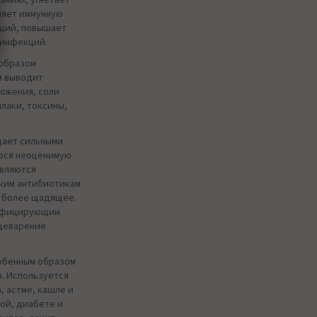
ляет иммунную
кций, повышает
 инфекций.
 образом
м выводит
ложения, соли
лаки, токсины,
дает сильными
ося неоценимую
являются
ким антибиотикам
м более щадящее.
инфицирующим
щеварение
собенным образом
. Используется
, астме, кашле и
ой, диабете и