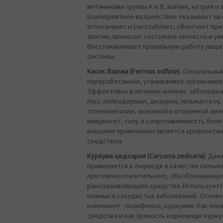
витаминами группы А и В, магния, натрия и
Благоприятное воздействие оказывает на 
Успокаивает и расслабляет, облегчает пр
апатии, приносит состояние лёгкости и у
Восстанавливает правильную работу пищ
системы.
Касис бхасма (Ferrous sulfate)
. Специальны
переработанное, усваиваемое организмом
Эффективно в лечении анемии, заболеван
глаз, лейкодермии, дизурии, гельминтоза,
спленомегалии, основной и вторичной ам
иммунитет, силу и сопротивляемость боле
внешнем применении является кровооста
средством.
Куркума цедоария (Curcuma zedoaria)
. Дан
применяется в Аюрведе в качестве сильно
противовоспалительного, обезболивающе
ранозаживляющего средства. Используетс
кожных и сосудистых заболеваний. Осно
компонент - полифенол, куркумин. Как лек
средство и как пряность корневище курку