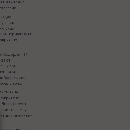
ет и выводит
еталлами.
бладает
ирующим
ого ряда
оши. Нормализует
гоприятно
)
. Содержит 84
зывают
ельную и
приводит в
ря. Эффективно
ссы в теле.
отношение
агоприятно
. Ликвидирует
 перистальтику
антигистаминными
аниях, угнетает