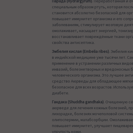
Парада (Hydrargyrum)
. Переработанная и 
специальным образом ртуть, которая пос
становится абсолютно безопасной для орг
повышает иммунитет организма и его сопр
заболеваниям, стимулирует мозговую дея
омолаживает, насыщает энергией, тонизи
восстанавливает повреждённые ткани орг
свойства антисептика.
Эмбелия кислая (Embelia ribes)
. Эмбелия к
в индийской медицине уже тысячи лет. Са
применение в устранении различных видов
инвазий, болезнетворных и вредоносных 
человеческого организма. Это лучшее ант
средство Аюрведы для обладающее мягки
безопасное для всех возрастов. Используе
диабете.
Гандака (Shuddha gandhaka)
. Очищенную се
аюрведе для лечения кожных болезней, п
лихорадке, болезнях мочеполовой системы
олигоспермии, малабсорбции. Омолаживае
повышает иммунитет, улучшает пищеварен
упругость кожи.