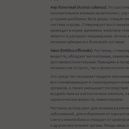
Аир болотный (Acorus calamus)
. Это расте
положительное влияние на интеллект, улу
устраняя дисбаланс Вата доши, очищая л
систему и кровь. Стимулирует восстановл
приводит в норму движение энергии в тел
аппетит и улучшает пищеварение. Исполь
лечения гайморита и болезней суставов.
Амла (Emblica officinalis)
. Растение, стимул
веществ, обладает желчегонным, заживля
противовоспалительным. Помощник в про
лечении как острого, так и хронического г
Это средство оказывает мощное омолажи
восстанавливающее и тонизирующее влия
организм, а также уменьшает последствия
воздействия на клетки печени алкоголя, т
наркотических веществ, химиотерапии.
Растение используют для лечения различ
заболеваний, для избавления от паразито
синтез гемоглобина и очищает от шлаков и
и другие внутренние органы. Плоды амлы 