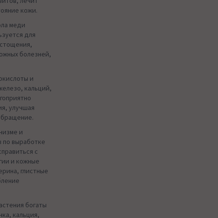
зитов, лечит
тояние кожи.
ола меди
ьзуется для
истощения,
кожных болезней,
окислоты и
 железо, кальций,
агоприятно
ия, улучшая
обращение.
низме и
 по выработке
справиться с
гии и кожные
ерина, глистные
бление
растения богаты
ка, кальция,