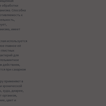
очищенная
ле обработки
анизма. Способна
отивляемость к
тельность,
рует,
анизма, имеет
ислая используется
мое главное её
 глистных
бактерий для
игельминтное
м действием,
тся при сахарном
ру применяют в
ри хронической
, зуда, диарее,
т организм,
ие, цвет и