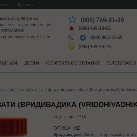
ество
Контакты
аказе от 1500 грн
мы
(096) 769-81-39
вляем на отделение Новой
(099) 495-13-65
ы
БЕСПЛАТНО!
ы принимаются через сайт
(099) 495-13-65
(093) 159-93-78
ЧИНАМ
ДЕТЯМ
СПОРТИВНОЕ ПИТАНИЕ
SUPERFOODS
>
Вридхивадхика Вати (Вридивадика (Vriddhivadhik
аш и иммуностимуляторы
ТИ (ВРИДИВАДИКА (VRIDDHIVADHIKA 
Код товара: 3888
ОПИСАНИЕ
Вридхивадхика Вати
– натуральный растит