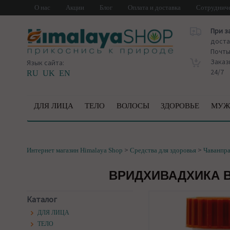
О нас
Акции
Блог
Оплата и доставка
Сотруднич
При з
доста
Почт
Заказ
Язык сайта:
24/7
RU
UK
EN
ДЛЯ ЛИЦА
ТЕЛО
ВОЛОСЫ
ЗДОРОВЬЕ
МУЖ
>
>
Интернет магазин Himalaya Shop
Средства для здоровья
Чаванпр
ВРИДХИВАДХИКА ВА
Каталог
ДЛЯ ЛИЦА
ТЕЛО