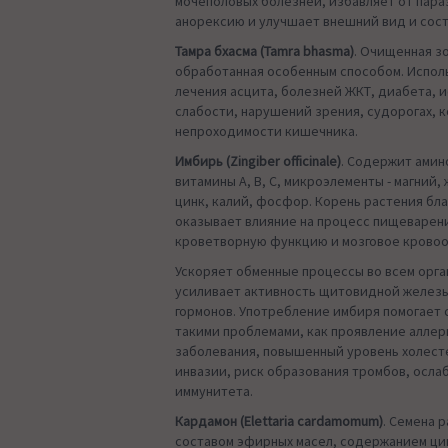
мочеполовых болезней, избавляет от пара
анорексию и улучшает внешний вид и сос
Тамра бхасма (Tamra bhasma)
. Очищенная з
обработанная особенным способом. Испол
лечения асцита, болезней ЖКТ, диабета, 
слабости, нарушений зрения, судорогах, 
непроходимости кишечника.
Имбирь (Zingiber officinale)
. Содержит амин
витамины А, В, С, микроэлементы - магний,
цинк, калий, фосфор. Корень растения бл
оказывает влияние на процесс пищеварен
кроветворную функцию и мозговое крово
Ускоряет обменные процессы во всем орга
усиливает активность щитовидной железы
гормонов. Употребление имбиря помогает 
такими проблемами, как проявление аллер
заболевания, повышенный уровень холест
инвазии, риск образования тромбов, осла
иммунитета.
Кардамон (Elettaria cardamomum)
. Семена 
составом эфирных масел, содержанием цин