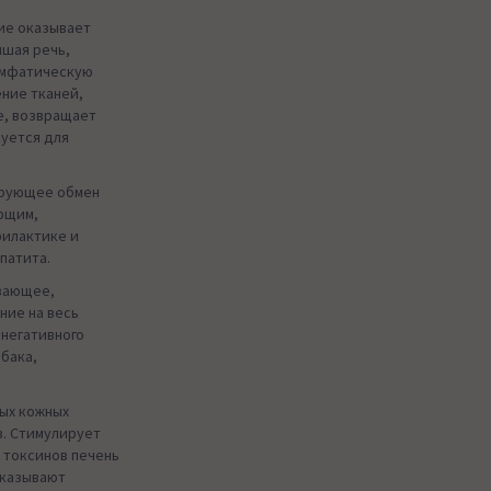
ние оказывает
чшая речь,
имфатическую
ение тканей,
е, возвращает
зуется для
ирующее обмен
ющим,
филактике и
епатита.
вающее,
ние на весь
 негативного
абака,
ных кожных
в. Стимулирует
 токсинов печень
оказывают