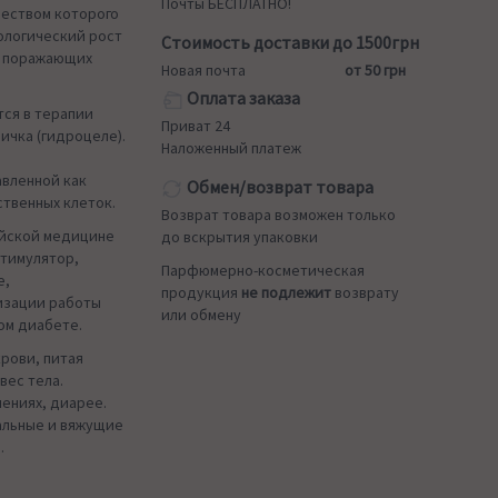
Почты БЕСПЛАТНО!
еством которого
ологический рост
Стоимость доставки до 1500грн
, поражающих
Новая почта
от 50 грн
Оплата заказа
тся в терапии
Приват 24
ичка (гидроцеле).
Наложенный платеж
авленной как
Обмен/возврат товара
ственных клеток.
Возврат товара возможен только
ийской медицине
до вскрытия упаковки
стимулятор,
Парфюмерно-косметическая
е,
продукция
не подлежит
возврату
изации работы
или обмену
ом диабете.
рови, питая
вес тела.
ениях, диарее.
альные и вяжущие
.