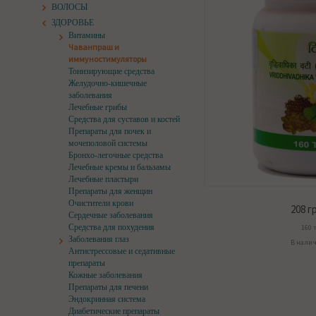
ВОЛОСЫ
ЗДОРОВЬЕ
Витамины
Чаванпраш и
иммуностимуляторы
Тонизирующие средства
Желудочно-кишечные
заболевания
Лечебные грибы
Средства для суставов и костей
Препараты для почек и
мочеполовой системы
Бронхо-легочные средства
Лечебные кремы и бальзамы
Лечебные пластыри
Препараты для женщин
Очистители крови
208
гр
Сердечные заболевания
Средства для похудения
160 т
Заболевания глаз
В нали
Антистрессовые и седативные
препараты
Кожные заболевания
Препараты для печени
Эндокринная система
Диабетические препараты