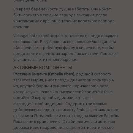
блокада челюсти.
Во время беременности лучше избегать. Оно может
быть принято в течение периода лактации, после
консультации с врачом, в течение короткого периода
времени.
Vidangarishta освобождает от глистов и предотвращает
их появление. Регулярное использование Vidangarishta
обеспечивает требуемую флору в кишечнике, чтобы
предотвратить рецидив заражения глистами. Помогает
улучшить аппетит и пищеварение.
АКТИВНЫЕ КОМПОНЕНТЫ
Растение Виданга (Embelia ribes)
, родиной которого
является Индия, имеет плоды диаметром примерно 4
мм, круглой формы и рыжевато-коричневого цвета,
которые уже несколько тысячелетий применяются в
индийской народной медицине, а также в
аюрведической медицине. Содержит три важных
действующих вещества: кислоту Embelia, алкалоид под
названием Cbristembine и состав под названием Embelin.
Показание к применению : Эта биологически активная
добавка имеет жаропонижающее и антисептическое