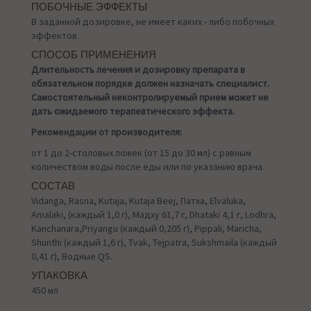
ПОБОЧНЫЕ ЭФФЕКТЫ
В заданной дозировке, не имеет каких - либо побочных
эффектов.
СПОСОБ ПРИМЕНЕНИЯ
Длительность лечения и дозировку препарата в
обязательном порядке должен назначать специалист.
Самостоятельный неконтролируемый прием может не
дать ожидаемого терапевтического эффекта.
Рекомендации от производителя:
от 1 до 2-столовых ложек (от 15 до 30 мл) с равным
количеством воды после еды или по указанию врача.
СОСТАВ
Vidanga, Rasna, Kutaja, Kutaja Beej, Патха, Elvaluka,
Amalaki, (каждый 1,0 г), Мадху 61,7 г, Dhataki 4,1 г, Lodhra,
Kanchanara,Priyangu (каждый 0,205 г), Pippali, Maricha,
Shunthi (каждый 1,6 г), Tvak, Tejpatra, Sukshmaila (каждый
0,41 г), Водные QS.
УПАКОВКА
450 мл