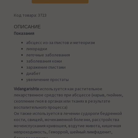
Код товара: 3723
ОПИСАНИЕ
Показания
абсцесс из-за глистов и метеоризм
лихорадки
легочные заболевания
заболевания кожи
заражение глистами
диабет
увеличение простаты
Vidangarishta
используется как растительное
лекарственное средство при абсцессе (нарыв, гнойник,
скопление гноя в органах или тканях в результате
воспалительного процесса)
Он также используется в лечении судороги бедренной
кости, свищей, мочекаменной болезни, расстройства
мочеиспускания кривошея, вздутие живота, кишечная
непроходимость, Геморрой, шейный лимфаденит,