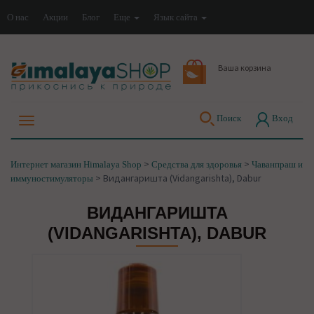
О нас
Акции
Блог
Еще
Язык сайта
Ваша корзина
Поиск
Вход
>
>
Интернет магазин Himalaya Shop
Средства для здоровья
Чаванпраш и
>
Видангаришта (Vidangarishta), Dabur
иммуностимуляторы
ВИДАНГАРИШТА
(VIDANGARISHTA), DABUR