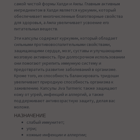
самой чистой формы Халди и Амлы. Главным активным
ингредиентом в Халди является куркумин, который
обеспечивает многочисленные благотворные свойства
для здоровья, а Амла увеличивает усвоение его
питательных веществ.
Эти капсулы содержат куркумин, который обладает
сильными противовоспалительными свойствами,
защищающими сердце, мозг, суставы и улучшающими
мозговую активность. При долгосрочном использовании
они помогают укрепить иммунную систему и
предотвратить развитие заболеваний в организме.
Кроме того, их способность балансировать тридоши
увеличивает природную способность организма к
заживлению. Капсулы Jiva Turmeric также защищают
кожу от угрей, инфекций и аллергий, а также
поддерживают антивозрастную защиту, делая вас
моложе.
НАЗНАЧЕНИЕ
слабый иммунитет;
угри;
кожные инфекции и аллергии;