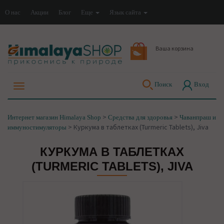
О нас
Акции
Блог
Еще
Язык сайта
Ваша корзина
Поиск
Вход
>
>
Интернет магазин Himalaya Shop
Средства для здоровья
Чаванпраш и
>
Куркума в таблетках (Turmeric Tablets), Jiva
иммуностимуляторы
КУРКУМА В ТАБЛЕТКАХ
(TURMERIC TABLETS), JIVA