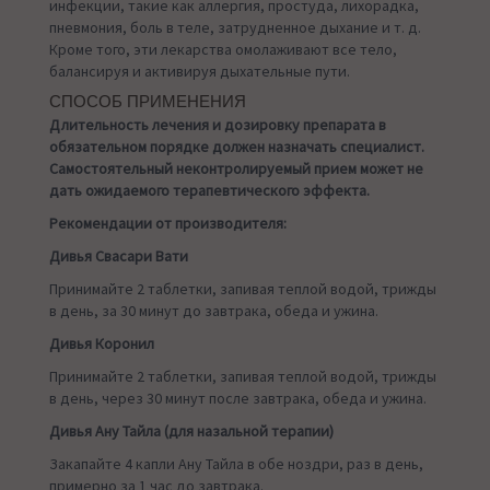
инфекции, такие как аллергия, простуда, лихорадка,
пневмония, боль в теле, затрудненное дыхание и т. д.
Кроме того, эти лекарства омолаживают все тело,
балансируя и активируя дыхательные пути.
СПОСОБ ПРИМЕНЕНИЯ
Длительность лечения и дозировку препарата в
обязательном порядке должен назначать специалист.
Самостоятельный неконтролируемый прием может не
дать ожидаемого терапевтического эффекта.
Рекомендации от производителя:
Дивья Свасари Вати
Принимайте 2 таблетки, запивая теплой водой, трижды
в день, за 30 минут до завтрака, обеда и ужина.
Дивья Коронил
Принимайте 2 таблетки, запивая теплой водой, трижды
в день, через 30 минут после завтрака, обеда и ужина.
Дивья Ану Тайла (для назальной терапии)
Закапайте 4 капли Ану Тайла в обе ноздри, раз в день,
примерно за 1 час до завтрака.