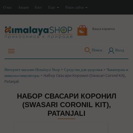
О нас
Акции
Блог
Еще
Язык сайта
Ваша корзина
Поиск
Вход
>
>
Интернет магазин Himalaya Shop
Средства для здоровья
Чаванпраш и
>
Набор Свасари Коронил (Swasari Coronil Kit),
иммуностимуляторы
Patanjali
НАБОР СВАСАРИ КОРОНИЛ
(SWASARI CORONIL KIT),
PATANJALI