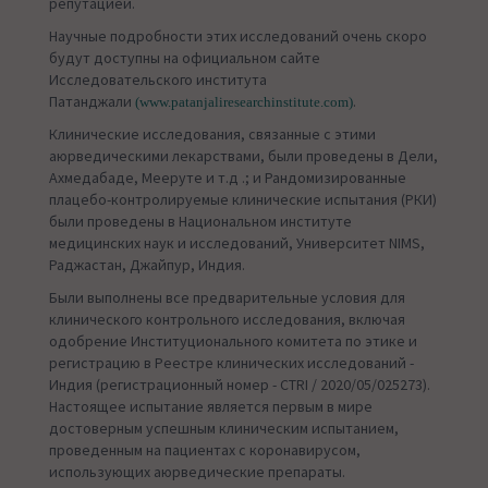
репутацией.
Научные подробности этих исследований очень скоро
будут доступны на официальном сайте
Исследовательского института
Патанджали
.
(www.patanjaliresearchinstitute.com)
Клинические исследования, связанные с этими
аюрведическими лекарствами, были проведены в Дели,
Ахмедабаде, Мееруте и т.д .; и Рандомизированные
плацебо-контролируемые клинические испытания (РКИ)
были проведены в Национальном институте
медицинских наук и исследований, Университет NIMS,
Раджастан, Джайпур, Индия.
Были выполнены все предварительные условия для
клинического контрольного исследования, включая
одобрение Институционального комитета по этике и
регистрацию в Реестре клинических исследований -
Индия (регистрационный номер - CTRI / 2020/05/025273).
Настоящее испытание является первым в мире
достоверным успешным клиническим испытанием,
проведенным на пациентах с коронавирусом,
использующих аюрведические препараты.