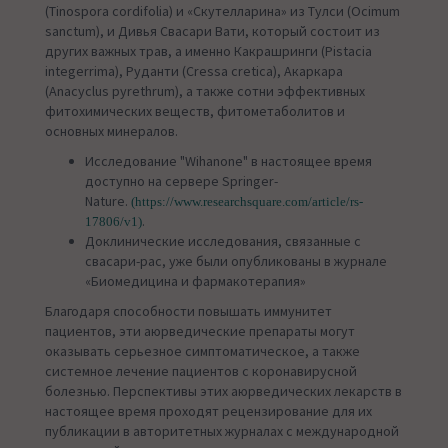
(Tinospora cordifolia) и «Скутелларина» из Тулси (Ocimum
sanctum), и Дивья Свасари Вати, который состоит из
других важных трав, а именно Какрашринги (Pistacia
integerrima), Руданти (Cressa cretica), Акаркара
(Anacyclus pyrethrum), а также сотни эффективных
фитохимических веществ, фитометаболитов и
основных минералов.
Исследование "Wihanone" в настоящее время
доступно на сервере Springer-
Nature.
(https://www.researchsquare.com/article/rs-
.
17806/v1)
Доклинические исследования, связанные с
сваcари-рас, уже были опубликованы в журнале
«Биомедицина и фармакотерапия»
Благодаря способности повышать иммунитет
пациентов, эти аюрведические препараты могут
оказывать серьезное симптоматическое, а также
системное лечение пациентов с коронавирусной
болезнью. Перспективы этих аюрведических лекарств в
настоящее время проходят рецензирование для их
публикации в авторитетных журналах с международной