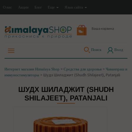
О нас
Акции
Блог
Еще
Язык сайта
Ваша корзина
Поиск
Вход
>
>
Интернет магазин Himalaya Shop
Средства для здоровья
Чаванпраш и
>
Шудх Шиладжит (Shudh Shilajeet), Patanjali
иммуностимуляторы
ШУДХ ШИЛАДЖИТ (SHUDH
SHILAJEET), PATANJALI