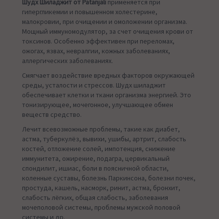
Шудх Шиладжит от Patanjali
применяется при
гипергликемии и повышенном холестерине,
малокровии, при очищении и омоложении организма.
Мощный иммуномодулятор, за счет очищения крови от
токсинов. Особенно эффективен при переломах,
ожогах, язвах, невралгии, кожных заболеваниях,
аллергических заболеваниях.
Смягчает воздействие вредных факторов окружающей
среды, усталости и стрессов. Шудх шиладжит
обеспечивает клетки и ткани организма энергией. Это
тонизирующее, мочегонное, улучшающее обмен
веществ средство.
Лечит всевозможные проблемы, такие как диабет,
астма, туберкулёз, вывихи, ушибы, артрит, слабость
костей, отложение солей, импотенция, снижение
иммунитета, ожирение, подагра, цервикальный
спондилит, ишиас, боли в поясничной области,
коленные суставы, болезнь Паркинсона, болезни почек,
простуда, кашель, насморк, ринит, астма, бронхит,
слабость лёгких, общая слабость, заболевания
мочеполовой системы, проблемы мужской половой
системы и др.