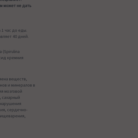
м может не дать
 1 час до еды.
вляет 40 дней.
(Spirulina
оксид кремния
мена веществ,
нов и минералов в
ия мозговой
, сахарный
, нарушения
ия, сердечно-
пищеварения,