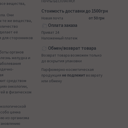
Почты БЕСПЛАТНО!
все вещества,
Стоимость доставки до 1500грн
ела. Они
Новая почта
от 50 грн
м те же вещества,
Оплата заказа
количество
 делает её
Приват 24
я для сторонников
Наложенный платеж
Обмен/возврат товара
боты органов
Возврат товара возможен только
болезнь желудка и
до вскрытия упаковки
заболевания
рдечно-
Парфюмерно-косметическая
ая
продукция
не подлежит
возврату
ужит средством
или обмену
диях онкологии,
тей в физическом
 экологической
особо ценна
ию из организма
становлению