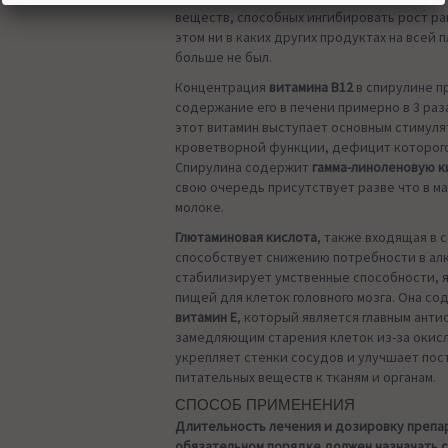
веществ, способных ингибировать рост ра
этом ни в каких других продуктах на всей 
больше не был.
Концентрация
витамина В12
в спирулине 
содержание его в печени примерно в 3 раза
этот витамин выступает основным стимул
кроветворной функции, дефицит которого
Спирулина содержит
гамма-линоленовую к
свою очередь присутствует разве что в м
молоке.
Глютаминовая кислота
, также входящая в 
способствует снижению потребности в алк
стабилизирует умственные способности, я
пищей для клеток головного мозга. Она с
витамин E
, который является главным ант
замедляющим старения клеток из-за окисл
укрепляет стенки сосудов и улучшает пос
питательных веществ к тканям и органам.
СПОСОБ ПРИМЕНЕНИЯ
Длительность лечения и дозировку препа
обязательном порядке должен назначать 