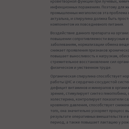
кроветворной функции при лучевых, химич
инфекционных поражениях. Поэтому для ж
промышленных мегаполисов эта проблема 
актуальна, и спирулина должна быть прос
компонентом их повседневного питания.
Воздействие данного препарата на органи
повышении сопротивляемости вирусным 
заболеваниям, нормализации обмена веще
снижает проявления признаков хроническ
повышает выносливость к нагрузкам, обес
стремительное восстановление сил орган
физическом и умственном труде.
Органическая спирулина способствует но
работы ЦНС и сердечно-сосудистой систе
дефицит витаминов и минералов в органи
зрение, стимулирует синтез гемоглобина,
холестерина, контролирует показатели сах
кровяного давления, способствует снижен
того, она значительно ускоряет процесс 
результате оперативных вмешательств и 
период, а также повышает лактацию у рож