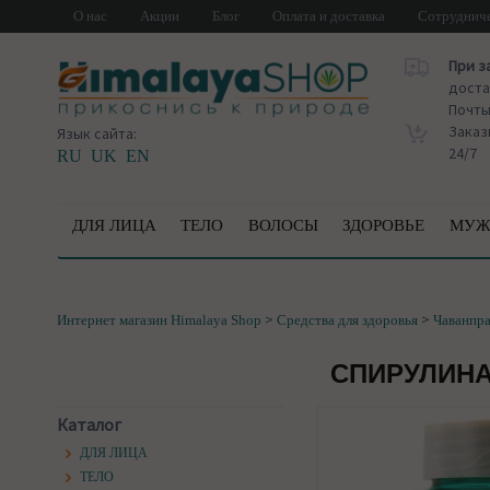
О нас
Акции
Блог
Оплата и доставка
Сотруднич
При з
доста
Почт
Заказ
Язык сайта:
24/7
RU
UK
EN
ДЛЯ ЛИЦА
ТЕЛО
ВОЛОСЫ
ЗДОРОВЬЕ
МУЖ
>
>
Интернет магазин Himalaya Shop
Средства для здоровья
Чаванпр
СПИРУЛИНА 
Каталог
ДЛЯ ЛИЦА
ТЕЛО