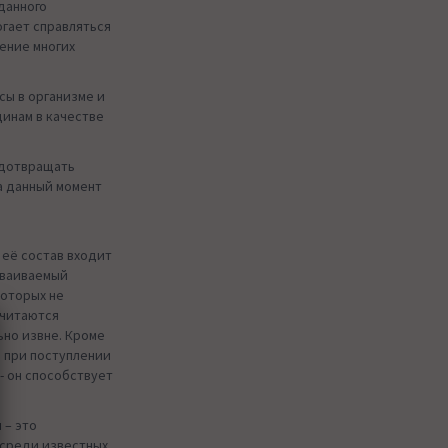
данного
огает справляться
ение многих
сы в организме и
инам в качестве
.
едотвращать
а данный момент
В её состав входит
сваиваемый
которых не
считаются
но извне. Кроме
й при поступлении
- он способствует
 – это
 среди известных