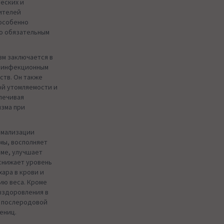
еских и
ителей
особенно
то обязательным
зм заключается в
и инфекционным
ств. Он также
ой утомляемости и
печивая
изма при
рмализации
мы, восполняет
зме, улучшает
 снижает уровень
ара в крови и
ию веса. Кроме
выздоровления в
в послеродовой
ениц.