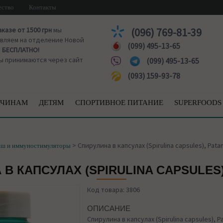
ество
Контакты
аказе от 1500 грн
мы
(096) 769-81-39
вляем на отделение Новой
(099) 495-13-65
ы
БЕСПЛАТНО!
ы принимаются через сайт
(099) 495-13-65
(093) 159-93-78
ЧИНАМ
ДЕТЯМ
СПОРТИВНОЕ ПИТАНИЕ
SUPERFOODS
>
Спирулина в капсулах (Spirulina capsules), Patan
аш и иммуностимуляторы
В КАПСУЛАХ (SPIRULINA CAPSULES)
Код товара: 3806
ОПИСАНИЕ
Спирулина в капсулах (Spirulina capsules), Pa