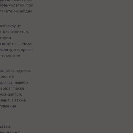
ковых клеток, при
планете он найден
превосходит
. Как известно,
ятором
 ведёт к анемии.
ислоту
, которая в
атеринском
состав спирулины
оголе и
вляясь главной
одержит также
иоксидантом,
ения, а также
тупление
рата в
специалист.