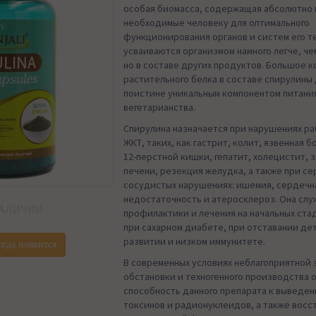
особая биомасса, содержащая абсолютно 
необходимые человеку для оптимального
функционирования органов и систем его т
усваиваются организмом намного легче, че
но в составе других продуктов. Большое 
растительного белка в составе спирулины
поистине уникальным компонентом питани
вегетарианства.
Спирулина назначается при нарушениях ра
ЖКТ, таких, как гастрит, колит, язвенная 
12-перстной кишки, гепатит, холецистит, 
печени, резекция желудка, а также при се
сосудистых нарушениях: ишемия, сердечн
недостаточность и атеросклероз. Она сл
НАЛИЧИИ
профилактики и лечения на начальных ста
при сахарном диабете, при отставании де
развитии и низком иммунитете.
огда появится
В современных условиях неблагоприятной
обстановки и техногенного производства 
способность данного препарата к выведен
токсинов и радионуклеидов, а также вос