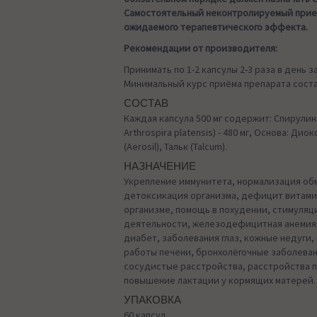
Самостоятельный неконтролируемый прие
ожидаемого терапевтического эффекта.
Рекомендации от производителя:
Принимать по 1-2 капсулы 2-3 раза в день за
Минимальный курс приёма препарата соста
СОСТАВ
Каждая капсула 500 мг содержит: Спирулина 
Arthrospira platensis) - 480 мг, Основа: Ди
(Aerosil), Тальк (Talcum).
НАЗНАЧЕНИЕ
Укрепление иммунитета, нормализация об
детоксикация организма, дефицит витами
организме, помощь в похудении, стимуляц
деятельности, железодефицитная анемия
диабет, заболевания глаз, кожные недуги
работы печени, бронхолёгочные заболеван
сосудистые расстройства, расстройства 
повышение лактации у кормящих матерей.
УПАКОВКА
60 капсул