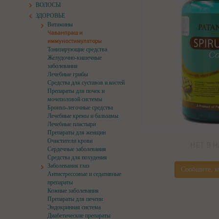
ВОЛОСЫ
ЗДОРОВЬЕ
Витамины
Чаванпраш и
иммуностимуляторы
Тонизирующие средства
Желудочно-кишечные
заболевания
Лечебные грибы
Средства для суставов и костей
Препараты для почек и
мочеполовой системы
Бронхо-легочные средства
Лечебные кремы и бальзамы
Лечебные пластыри
Препараты для женщин
Очистители крови
НЕТ В 
Сердечные заболевания
Средства для похудения
Заболевания глаз
Сообщите, к
Антистрессовые и седативные
препараты
Кожные заболевания
Препараты для печени
Эндокринная система
Диабетические препараты