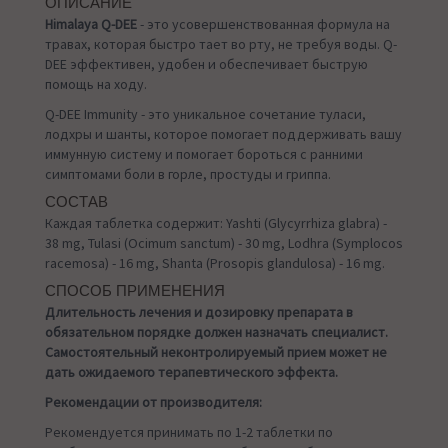
ОПИСАНИЕ
Himalaya Q-DEE
- это усовершенствованная формула на
травах, которая быстро тает во рту, не требуя воды. Q-
DEE эффективен, удобен и обеспечивает быструю
помощь на ходу.
Q-DEE Immunity - это уникальное сочетание туласи,
лодхры и шанты, которое помогает поддерживать вашу
иммунную систему и помогает бороться с ранними
симптомами боли в горле, простуды и гриппа.
СОСТАВ
Каждая таблетка содержит: Yashti (Glycyrrhiza glabra) -
38 mg, Tulasi (Ocimum sanctum) - 30 mg, Lodhra (Symplocos
racemosa) - 16 mg, Shanta (Prosopis glandulosa) - 16 mg.
СПОСОБ ПРИМЕНЕНИЯ
Длительность лечения и дозировку препарата в
обязательном порядке должен назначать специалист.
Самостоятельный неконтролируемый прием может не
дать ожидаемого терапевтического эффекта.
Рекомендации от производителя:
Рекомендуется принимать по 1-2 таблетки по