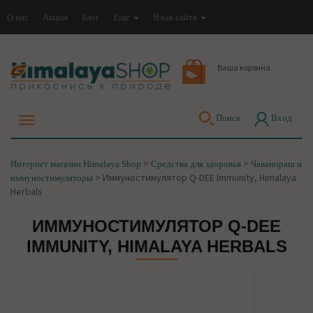
О нас
Акции
Блог
Еще
Язык сайта
Ваша корзина
Поиск
Вход
>
>
Интернет магазин Himalaya Shop
Средства для здоровья
Чаванпраш и
>
Иммуностимулятор Q-DEE Immunity, Himalaya
иммуностимуляторы
Herbals
ИММУНОСТИМУЛЯТОР Q-DEE
IMMUNITY, HIMALAYA HERBALS