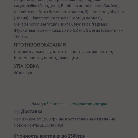
caryophyllus (Гвоздика), Bambusa arundinacea (Бамбук),
Nelumbo nucifera (Лотос орехоносный), Lilium polyphyllum
(Лилия), Cinnamomum tamala (Корица черная),
Clerodendron serratum (Пихта), Myristica fragrans
(Мускатный орех) – каждых по 6.3 мг., Swertia (Свертия) –
166.7 мг.
ПРОТИВОПОКАЗАНИЯ
Индивидуальная чувствительность к компонентам,
беременность, период лактации.
УПАКОВКА
60 капсул
Назад в
Чаванпраш и иммуностимуляторы
Доставка
При заказе от 1500 грн мы доставляем на отделение
Новой Почты БЕСПЛАТНО!
Стоимость доставки до 1500грн