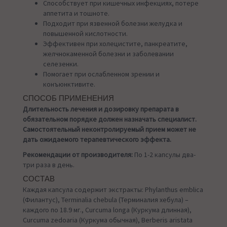
Способствует при кишечных инфекциях, потере
аппетита и тошноте.
Подходит при язвенной болезни желудка и
повышенной кислотности.
Эффективен при холецистите, панкреатите,
желчнокаменной болезни и заболевании
селезенки.
Помогает при ослабленном зрении и
конъюнктивите.
СПОСОБ ПРИМЕНЕНИЯ
Длительность лечения и дозировку препарата в
обязательном порядке должен назначать специалист.
Самостоятельный неконтролируемый прием может не
дать ожидаемого терапевтического эффекта.
Рекомендации от производителя:
По 1-2 капсулы два-
три раза в день.
СОСТАВ
Каждая капсула содержит экстракты: Phylanthus emblica
(Филантус), Terminalia chebula (Терминалия хебула) –
каждого по 18.9 мг., Curcuma longa (Куркума длинная),
Curcuma zedoaria (Куркума обычная), Berberis aristata