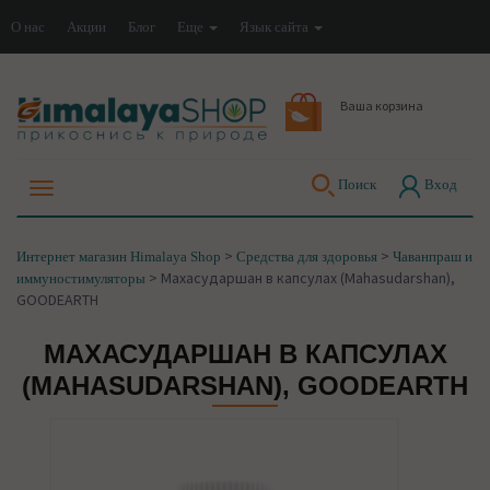
О нас
Акции
Блог
Еще
Язык сайта
Ваша корзина
Поиск
Вход
>
>
Интернет магазин Himalaya Shop
Средства для здоровья
Чаванпраш и
>
Махасударшан в капсулах (Mahasudarshan),
иммуностимуляторы
GOODEARTH
МАХАСУДАРШАН В КАПСУЛАХ
(MAHASUDARSHAN), GOODEARTH