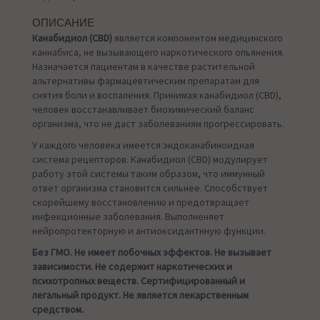
ОПИСАНИЕ
Канабидиол (CBD)
является компонентом медицинского
каннабиса, не вызывающего наркотического опьянения.
Назначается пациентам в качестве растительной
альтернативы фармацевтическим препаратам для
снятия боли и воспаления. Принимая канабидиол (CBD),
человек восстанавливает биохимический баланс
организма, что не даст заболеваниям прогрессировать.
У каждого человека имеется эндоканабиноидная
система рецепторов. Канабидиол (CBD) модулирует
работу этой системы таким образом, что иммунный
ответ организма становится сильнее. Способствует
скорейшему восстановлению и предотвращает
инфекционные заболевания. Выполненяет
нейропротекторную и антиоксидантнную функции.
Без ГМО. Не имеет побочных эффектов. Не вызывает
зависимости. Не содержит наркотических
и
психотропных
веществ. Сертифицированный и
легальный продукт.
Не является лекарственным
средством.