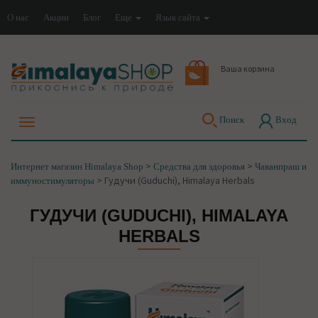
О нас
Акции
Блог
Еще
Язык сайта
Ваша корзина
Поиск
Вход
>
>
Интернет магазин Himalaya Shop
Средства для здоровья
Чаванпраш и
>
Гудучи (Guduchi), Himalaya Herbals
иммуностимуляторы
ГУДУЧИ (GUDUCHI), HIMALAYA
HERBALS