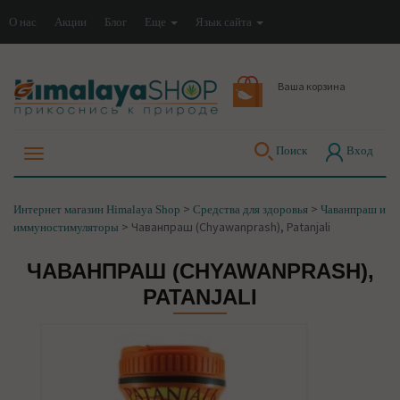
О нас
Акции
Блог
Еще
Язык сайта
Ваша корзина
Поиск
Вход
>
>
Интернет магазин Himalaya Shop
Средства для здоровья
Чаванпраш и
>
Чаванпраш (Chyawanprash), Patanjali
иммуностимуляторы
ЧАВАНПРАШ (CHYAWANPRASH),
PATANJALI