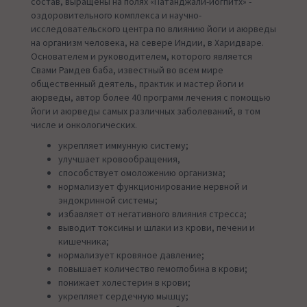
состав, выращены на полях «Патанджали-йогпитх» -
оздоровительного комплекса и научно-
исследовательского центра по влиянию йоги и аюрведы
на организм человека, на севере Индии, в Харидваре.
Основателем и руководителем, которого является
Свами Рамдев баба, известный во всем мире
общественный деятель, практик и мастер йоги и
аюрведы, автор более 40 программ лечения с помощью
йоги и аюрведы самых различных заболеваний, в том
числе и онкологических.
укрепляет иммунную систему;
улучшает кровообращения,
способствует омоложению организма;
нормализует функционирование нервной и
эндокринной системы;
избавляет от негативного влияния стресса;
выводит токсины и шлаки из крови, печени и
кишечника;
нормализует кровяное давление;
повышает количество гемоглобина в крови;
понижает холестерин в крови;
укрепляет сердечную мышцу;