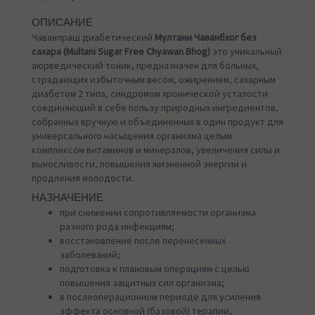
ОПИСАНИЕ
Чаванпраш диабетический
Мултани Чаванбхог без
сахара (Multani Sugar Free Chyawan Bhog)
это уникальный
аюрведический тоник, предназначен для больных,
страдающих избыточным весом, ожирением, сахарным
диабетом 2 типа, синдромом хронической усталости
соединяющий в себе пользу природных ингредиентов,
собранных вручную и объединенных в один продукт для
универсального насыщения организма целым
комплексом витаминов и минералов, увеличения силы и
выносливости, повышения жизненной энергии и
продления молодости.
НАЗНАЧЕНИЕ
при снижении сопротивляемости организма
разного рода инфекциям;
восстановление после перенесенных
заболеваний;
подготовка к плановым операциям с целью
повышения защитных сил организма;
в послеоперационном периоде для усиления
эффекта основной (базовой) терапии,