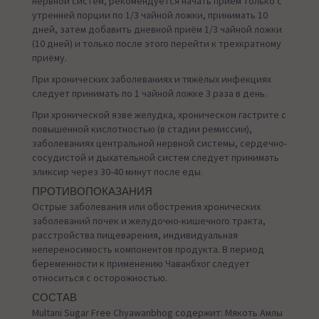
нервной систем, рекомендуется начать прием только с
утренней порции по 1/3 чайной ложки, принимать 10
дней, затем добавить дневной приём 1/3 чайной ложки
(10 дней) и только после этого перейти к трехкратному
приёму.
При хронических заболеваниях и тяжёлых инфекциях
следует принимать по 1 чайной ложке 3 раза в день.
При хронической язве желудка, хроническом гастрите с
повышенной кислотностью (в стадии ремиссии),
заболеваниях центральной нервной системы, сердечно-
сосудистой и дыхательной систем следует принимать
эликсир через 30-40 минут после еды.
ПРОТИВОПОКАЗАНИЯ
Острые заболевания или обострения хронических
заболеваний почек и желудочно-кишечного тракта,
расстройства пищеварения, индивидуальная
непереносимость компонентов продукта. В период
беременности к применению Чаванбхог следует
относиться с осторожностью.
СОСТАВ
Multani Sugar Free Chyawanbhog содержит: Мякоть Амлы