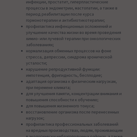
инфекции, простатит, гиперпластические
процессы в эндометрии, мастопатии, а также в
период реабилитации после курса
гормонотерапии и антибиотикотерапии;
профилактика инфекционных осложнений и
улучшение качества жизни во время проведения
химио- или лучевой терапии при онкологических
заболеваниях;
нормализация обменных процессов на фоне
стресса, депрессии, синдрома хронической
усталости;
нарушение репродуктивной функции:
импотенция, фригидность, бесплодие;
адаптация организма к физическим нагрузкам,
при перемене климата;
для улучшения памяти, концентрации внимания и
повышения способности к обучению;
для повышения жизненного тонуса;
восстановление организма после перенесенных
нагрузок;
профилактика профессиональных заболеваний
на вредных производствах, людям, проживающим
в экологически неблагополучных районах, а также