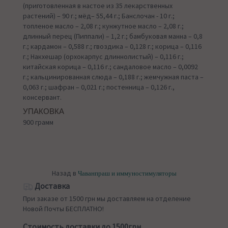
(приготовленная в настое из 35 лекарственных
растений) – 90 г.; мёд– 55,44 г.; Банслочан - 10 г.;
топленое масло – 2,08 г.; кунжутное масло – 2,08 г.;
длинный перец (Пиппали) – 1,2 г.; бамбуковая манна – 0,8
г.; кардамон – 0,588 г.; гвоздика – 0,128 г.; корица – 0,116
г.; Накхешар (орхокарпус длиннолистый) – 0,116 г.;
китайская корица – 0,116 г.; сандаловое масло – 0,0092
г.; кальцинированная слюда – 0,188 г.; жемчужная паста –
0,063 г.; шафран – 0,021 г.; постенница – 0,126 г.,
консервант.
УПАКОВКА
900 грамм
Назад в
Чаванпраш и иммуностимуляторы
Доставка
При заказе от 1500 грн мы доставляем на отделение
Новой Почты БЕСПЛАТНО!
Стоимость доставки до 1500грн