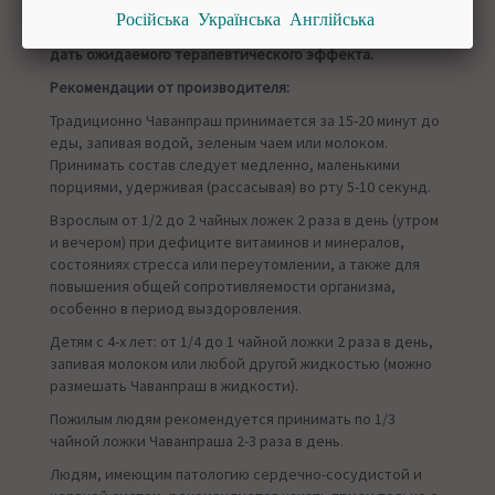
обязательном порядке должен назначать специалист.
Російська
Українська
Англійська
Самостоятельный неконтролируемый прием может не
дать ожидаемого терапевтического эффекта.
Рекомендации от производителя:
Традиционно Чаванпраш принимается за 15-20 минут до
еды, запивая водой, зеленым чаем или молоком.
Принимать состав следует медленно, маленькими
порциями, удерживая (рассасывая) во рту 5-10 секунд.
Взрослым от 1/2 до 2 чайных ложек 2 раза в день (утром
и вечером) при дефиците витаминов и минералов,
состояниях стресса или переутомлении, а также для
повышения общей сопротивляемости организма,
особенно в период выздоровления.
Детям с 4-х лет: от 1/4 до 1 чайной ложки 2 раза в день,
запивая молоком или любой другой жидкостью (можно
размешать Чаванпраш в жидкости).
Пожилым людям рекомендуется принимать по 1/3
чайной ложки Чаванпраша 2-3 раза в день.
Людям, имеющим патологию сердечно-сосудистой и