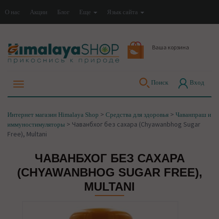
О нас
Акции
Блог
Еще
Язык сайта
Ваша корзина
Поиск
Вход
>
>
Интернет магазин Himalaya Shop
Средства для здоровья
Чаванпраш и
>
Чаванбхог без сахара (Chyawanbhog Sugar
иммуностимуляторы
Free), Multani
ЧАВАНБХОГ БЕЗ САХАРА
(CHYAWANBHOG SUGAR FREE),
MULTANI