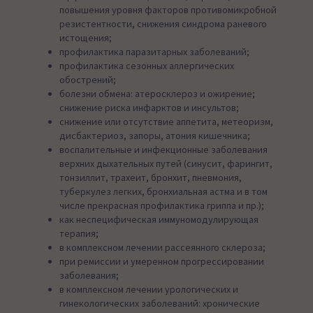
повышения уровня факторов противомикробной
резистентности, снижения синдрома раневого
истощения;
профилактика паразитарных заболеваний;
профилактика сезонных аллергических
обострений;
болезни обмена: атеросклероз и ожирение;
снижение риска инфарктов и инсультов;
снижение или отсутствие аппетита, метеоризм,
дисбактериоз, запоры, атония кишечника;
воспалительные и инфекционные заболевания
верхних дыхательных путей (синусит, фарингит,
тонзиллит, трахеит, бронхит, пневмония,
туберкулез легких, бронхиальная астма и в том
числе прекрасная профилактика гриппа и пр.);
как неспецифическая иммуномодулирующая
терапия;
в комплексном лечении рассеянного склероза;
при ремиссии и умеренном прогрессировании
заболевания;
в комплексном лечении урологических и
гинекологических заболеваний: хронические