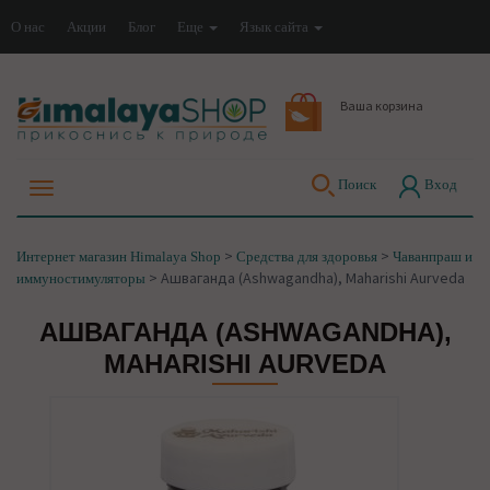
О нас
Акции
Блог
Еще
Язык сайта
Ваша корзина
Поиск
Вход
>
>
Интернет магазин Himalaya Shop
Средства для здоровья
Чаванпраш и
>
Ашваганда (Ashwagandha), Maharishi Aurveda
иммуностимуляторы
АШВАГАНДА (ASHWAGANDHA),
MAHARISHI AURVEDA