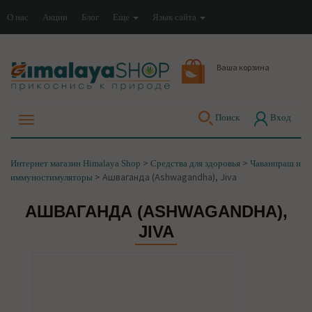
О нас
Акции
Блог
Еще
Язык сайта
Ваша корзина
Поиск
Вход
>
>
Интернет магазин Himalaya Shop
Средства для здоровья
Чаванпраш и
>
Ашваганда (Ashwagandha), Jiva
иммуностимуляторы
АШВАГАНДА (ASHWAGANDHA),
JIVA