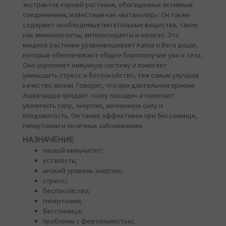
экстрактов корней растения, обогащенных активным
соединением, известным как «витанолид». Он также
содержит необходимые питательные вещества, такие
как аминокислоты, антиоксиданты и железо. Это
мощное растение уравновешивает Капха и Вата доши,
которые обеспечивают общее благополучие ума и тела.
Оно укрепляет иммунную систему и помогает
уменьшить стресс и беспокойство, тем самым улучшая
качество жизни. Говорят, что при длительном приеме
Ашвагандха придает «силу лошади» и помогает
увеличить силу, энергию, жизненную силу и
плодовитость. Он также эффективен при бессоннице,
гипертонии и почечных заболеваниях.
НАЗНАЧЕНИЕ
плохой иммунитет;
усталость;
низкий уровень энергии;
стресс;
беспокойство;
гипертония;
бессонница;
проблемы с фертильностью;