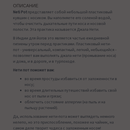
ОПИСАНИЕ
Neti Pot
представляет собой небольшой пластиковый
кувшин с носиком. Вы наполняете его соленой водой,
чтобы очистить дыхательные пути носа и носовой
полости. Эта практика называется Джала Нети.
В Индии для йогов это является частью ежедневной
гигиены утром перед практиками. Пластиковый нети-
пот - универсальный, компактный, легкий, небьющийся -
позволяет вам выполнять джала нети (промывание носа)
и дома, и в дороге, и в турпоходе.
Нети пот поможет вам:
во время простуды избавиться от заложенности в
носу;
во время длительных путешествий избавить свой
нос от пыли и грязи;
облегчить состояние аллергии (на пыль и на
пыльцу растений).
Да, использование нети-пота может выглядеть немного
нелепо, но это приспособление, похожее на чайник, на
самом деле творит чудеса с заложенным носом!