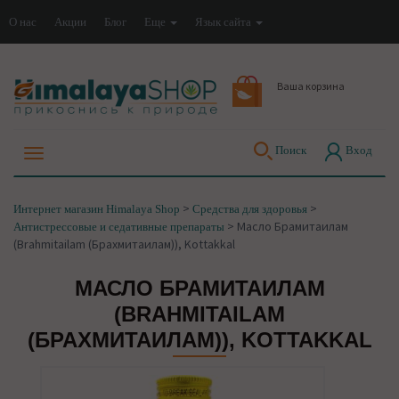
О нас
Акции
Блог
Еще
Язык сайта
Ваша корзина
Поиск
Вход
>
>
Интернет магазин Himalaya Shop
Средства для здоровья
>
Масло Брамитаилам
Антистрессовые и седативные препараты
(Brahmitailam (Брахмитаилам)), Kottakkal
МАСЛО БРАМИТАИЛАМ
(BRAHMITAILAM
(БРАХМИТАИЛАМ)), KOTTAKKAL