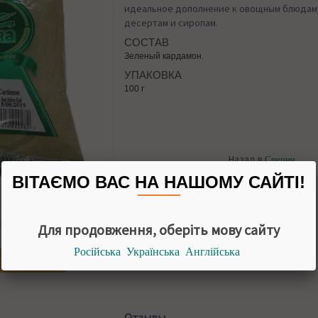
идеальное дополнение к овощным блюдам, 
десертам и сиропам.
СОСТАВ
Зеленый кардамон.
УПАКОВКА
100 г
Назад в
Специи
ВІТАЄМО ВАС НА НАШОМУ САЙТІ!
НАЛИЧИИ
Для продовження, оберіть мову сайту
Російська
Українська
Англійська
огда появится
Отзывы