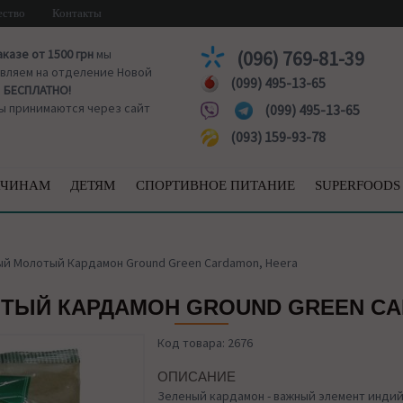
ество
Контакты
аказе от 1500 грн
мы
(096) 769-81-39
вляем на отделение Новой
(099) 495-13-65
ы
БЕСПЛАТНО!
ы принимаются через сайт
(099) 495-13-65
(093) 159-93-78
ЧИНАМ
ДЕТЯМ
СПОРТИВНОЕ ПИТАНИЕ
SUPERFOODS
й Молотый Кардамон Ground Green Cardamon, Heera
ТЫЙ КАРДАМОН GROUND GREEN CA
Код товара: 2676
ОПИСАНИЕ
Зеленый кардамон - важный элемент индий