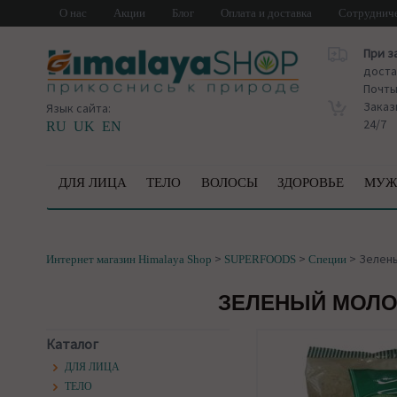
О нас
Акции
Блог
Оплата и доставка
Сотруднич
При з
доста
Почт
Заказ
Язык сайта:
24/7
RU
UK
EN
ДЛЯ ЛИЦА
ТЕЛО
ВОЛОСЫ
ЗДОРОВЬЕ
МУЖ
>
>
>
Зелены
Интернет магазин Himalaya Shop
SUPERFOODS
Специи
ЗЕЛЕНЫЙ МОЛО
Каталог
ДЛЯ ЛИЦА
ТЕЛО