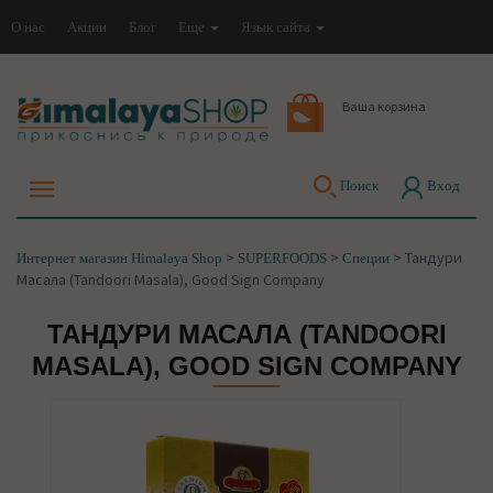
О нас
Акции
Блог
Еще
Язык сайта
Ваша корзина
Поиск
Вход
>
>
>
Тандури
Интернет магазин Himalaya Shop
SUPERFOODS
Специи
Масала (Tandoori Masala), Good Sign Company
ТАНДУРИ МАСАЛА (TANDOORI
MASALA), GOOD SIGN COMPANY