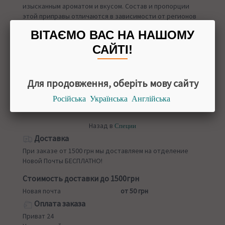
изысканным ароматом и вкусом. Состав и пропорции
этой приправы отличаются в зависимости от регионов
Индии и в зависимости от фирмы-производителя.
ВІТАЄМО ВАС НА НАШОМУ
СОСТАВ
САЙТІ!
Указан на фото.
УПАКОВКА
50 грамм
Для продовження, оберіть мову сайту
Російська
Українська
Англійська
Назад в
Специи
Доставка
При заказе от 1500 грн мы доставляем на отделение
Новой Почты БЕСПЛАТНО!
Стоимость доставки до 1500грн
Новая почта
от 50 грн
Оплата заказа
Приват 24