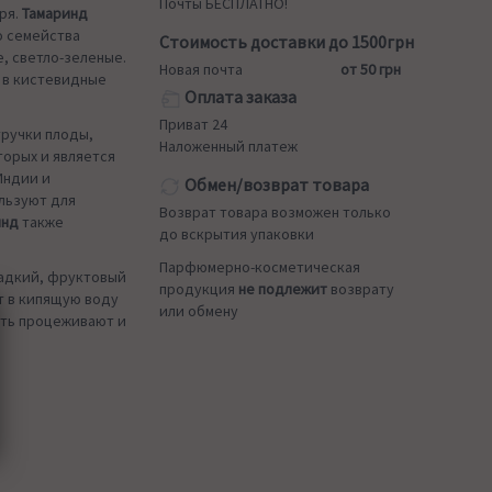
Почты БЕСПЛАТНО!
ря.
Тамаринд
о семейства
Стоимость доставки до 1500грн
е, светло-зеленые.
Новая почта
от 50 грн
 в кистевидные
Оплата заказа
Приват 24
тручки плоды,
Наложенный платеж
торых и является
Индии и
Обмен/возврат товара
льзуют для
Возврат товара возможен только
инд
также
до вскрытия упаковки
Парфюмерно-косметическая
ладкий, фруктовый
продукция
не подлежит
возврату
т в кипящую воду
или обмену
сть процеживают и