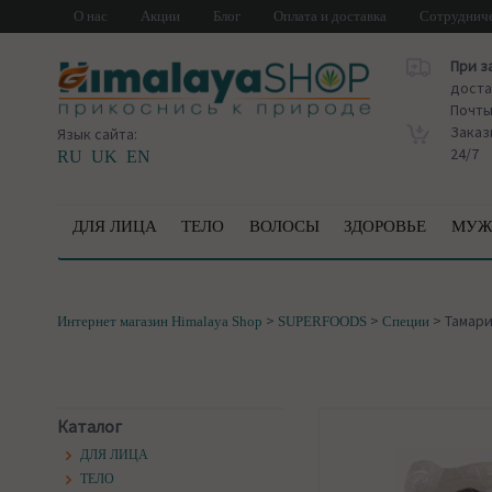
О нас
Акции
Блог
Оплата и доставка
Сотруднич
При з
доста
Почт
Заказ
Язык сайта:
24/7
RU
UK
EN
ДЛЯ ЛИЦА
ТЕЛО
ВОЛОСЫ
ЗДОРОВЬЕ
МУЖ
>
>
>
Тамари
Интернет магазин Himalaya Shop
SUPERFOODS
Специи
Каталог
ДЛЯ ЛИЦА
ТЕЛО