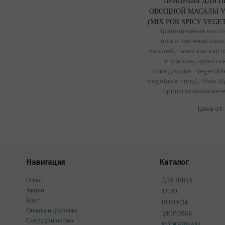
ПРИПРАВА ДЛЯ 
ОВОЩНОЙ МАСАЛЫ V
(MIX FOR SPICY VEGE
Традиционная восто
приготовления ово
овощей, таких как карт
и фасоль, приготов
помидорами Vegetable M
vegetable curry), Shan.
приготовления вег
Цена от
Навигация
Каталог
О нас
ДЛЯ ЛИЦА
Акции
ТЕЛО
Блог
ВОЛОСЫ
Оплата и доставка
ЗДОРОВЬЕ
Сотрудничество
МУЖЧИНАМ