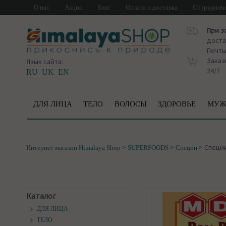
О нас
Акции
Блог
Оплата и доставка
Сотруднич
При з
доста
Почт
Заказ
Язык сайта:
24/7
RU
UK
EN
ДЛЯ ЛИЦА
ТЕЛО
ВОЛОСЫ
ЗДОРОВЬЕ
МУЖ
>
>
>
Специи
Интернет магазин Himalaya Shop
SUPERFOODS
Специи
Каталог
ДЛЯ ЛИЦА
ТЕЛО