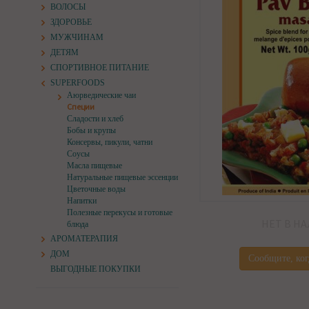
ВОЛОСЫ
ЗДОРОВЬЕ
МУЖЧИНАМ
ДЕТЯМ
СПОРТИВНОЕ ПИТАНИЕ
SUPERFOODS
Аюрведические чаи
Специи
Сладости и хлеб
Бобы и крупы
Консервы, пикули, чатни
Соусы
Масла пищевые
Натуральные пищевые эссенции
Цветочные воды
Напитки
Полезные перекусы и готовые
НЕТ В Н
блюда
АРОМАТЕРАПИЯ
ДОМ
Сообщите, ког
ВЫГОДНЫЕ ПОКУПКИ