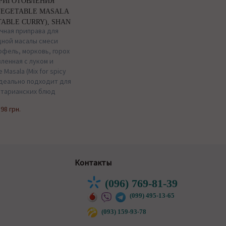
ПРИГОТОВЛЕНИЯ
EGETABLE MASALA
TABLE CURRY), SHAN
чная приправа для
щной масалы смеси
офель, морковь, горох
ленная с луком и
asala (Mix for spicy
 Идеально подходит для
етарианских блюд
:
98 грн.
Контакты
(096) 769-81-39
(099) 495-13-65
(093) 159-93-78