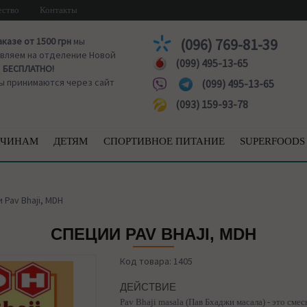
ество
Контакты
аказе от 1500 грн
мы
(096) 769-81-39
вляем на отделение Новой
(099) 495-13-65
ы
БЕСПЛАТНО!
ы принимаются через сайт
(099) 495-13-65
(093) 159-93-78
ЧИНАМ
ДЕТЯМ
СПОРТИВНОЕ ПИТАНИЕ
SUPERFOODS
 Pav Bhaji, MDH
СПЕЦИИ PAV BHAJI, MDH
Код товара: 1405
ДЕЙСТВИЕ
Pav Bhaji masala (Пав Бхаджи масала) - это смес