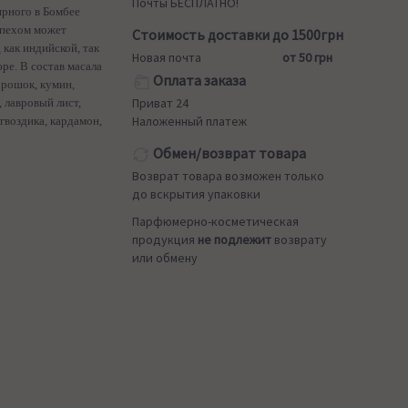
Почты БЕСПЛАТНО!
ярного в Бомбее
спехом может
Стоимость доставки до 1500грн
как индийской, так
Новая почта
от 50 грн
ре. В состав масала
Оплата заказа
орошок, кумин,
Приват 24
, лавровый лист,
Наложенный платеж
гвоздика, кардамон,
Обмен/возврат товара
Возврат товара возможен только
до вскрытия упаковки
Парфюмерно-косметическая
продукция
не подлежит
возврату
или обмену