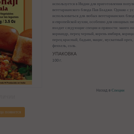
используется в Индии для приготовления попул
вегетарианского блюда Пав Бхаджи. Однако с у
использоваться для любых вегетарианских блюд 
и европейской кухни, особенно для овощных пю
входит следующие специи и пряности: манго п
кориандр, перец черный, корень имбиря, корица
перец красный, бадьян, мацис, мускатный орех, 
фенхель, соль.
УПАКОВКА
100 г.
Назад в
Специи
АЛИЧИИ
да появится