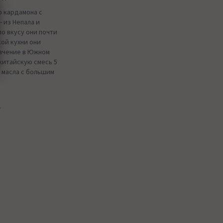
о кардамона с
- из Непала и
по вкусу они почти
кой кухни они
начение в Южном
 китайскую смесь 5
 масла с большим
.