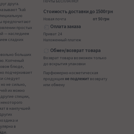
Почты БЕСПЛАТНО!
руг друга.
азывают "kali
Стоимость доставки до 1500грн
ет специальную
Новая почта
от 50 грн
ры предпочитают
Оплата заказа
товлении простых
ый — наследием
Приват 24
нием сладких
Наложенный платеж
Обмен/возврат товара
овольно больших
Возврат товара возможен только
ию. Копченый
до вскрытия упаковки
товом блюде,
 но подчеркивает
Парфюмерно-косметическая
ки следует
продукция
не подлежит
возврату
но не сильно,
или обмену
чей их можно
 другие специи,
 некоторого
мат в наилучшей
других
гвоздика и
улярна в
иде.