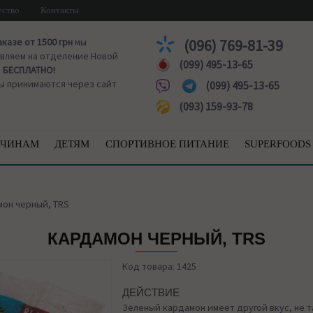
ество
Контакты
аказе от 1500 грн
мы
(096) 769-81-39
вляем на отделение Новой
(099) 495-13-65
ы
БЕСПЛАТНО!
ы принимаются через сайт
(099) 495-13-65
(093) 159-93-78
ЧИНАМ
ДЕТЯМ
СПОРТИВНОЕ ПИТАНИЕ
SUPERFOODS
он черный, TRS
КАРДАМОН ЧЕРНЫЙ, TRS
Код товара: 1425
ДЕЙСТВИЕ
Зеленый кардамон имеет другой вкус, не та