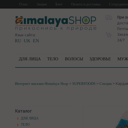
О нас
Акции
Блог
Оплата и доставка
Сотруднич
При з
доста
Почт
Заказ
Язык сайта:
24/7
RU
UK
EN
ДЛЯ ЛИЦА
ТЕЛО
ВОЛОСЫ
ЗДОРОВЬЕ
МУЖ
>
>
>
Кардам
Интернет магазин Himalaya Shop
SUPERFOODS
Специи
Каталог
ДЛЯ ЛИЦА
ТЕЛО