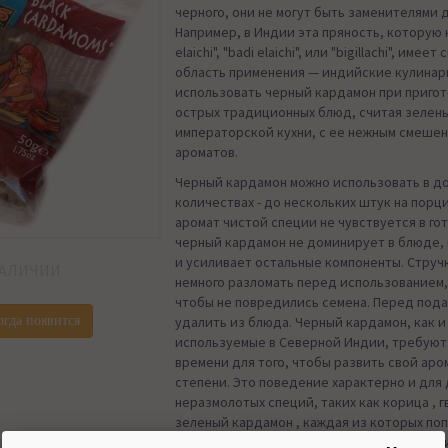
черного, они не могут быть заменителями д
Например, в Индии эта пряность, которую н
elaichi", "badi elaichi", или "bigillachi", име
область применения — индийские кулина
использовать черный кардамон при приго
острых традиционных блюд, считая зелен
императорской кухни, с ее нежным смеше
ароматов.
Черный кардамон можно использовать в д
количествах - до нескольких штук на порц
аромат чистой специи не чувствуется в го
черный кардамон не доминирует в блюде,
и усиливает остальные компоненты. Струч
НАЛИЧИИ
немного разломать перед использованием, 
чтобы не повредились семена. Перед пода
огда появится
удалить из блюда. Черный кардамон, как и
используемые в Северной Индии, требуют
времени для того, чтобы развить свой аро
степени. Это поведение характерно и для 
неразмолотых специй, таких как корица , 
зеленый кардамон , каждая из которых поп
Северной Индии и используется в целом в