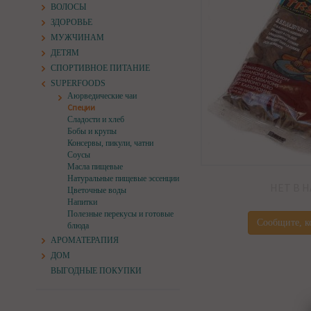
ВОЛОСЫ
ЗДОРОВЬЕ
МУЖЧИНАМ
ДЕТЯМ
СПОРТИВНОЕ ПИТАНИЕ
SUPERFOODS
Аюрведические чаи
Специи
Сладости и хлеб
Бобы и крупы
Консервы, пикули, чатни
Соусы
Масла пищевые
Натуральные пищевые эссенции
НЕТ В 
Цветочные воды
Напитки
Полезные перекусы и готовые
Сообщите, к
блюда
АРОМАТЕРАПИЯ
ДОМ
ВЫГОДНЫЕ ПОКУПКИ