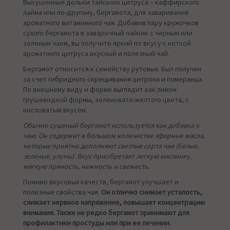
Высушенные дольки тайского цитруса – каффирского
лайма или по-другому, бергамота, для заваривания
ароматного витаминного чая. Добавив пару кружочков
сухого бергамота в заварочный чайник с черным или
зеленым чаем, вы получите яркий по вкусу с ноткой
ароматного цитруса вкусный и полезный чай.
Бергамот относится к семейству рутовых. Был получен
за счет гибридного скрещивания цитрона и померанца.
По внешнему виду и форме выглядит как лимон
грушевидной формы, зеленовато-желтого цвета, с
кисловатым вкусом.
Обычно сушеный бергамот используется как добавка к
чаю. Он содержит в большом количестве эфирные масла,
которые приятно дополняют светлые сорта чая (белые,
зеленые, улуны). Вкус приобретает легкую кислинку,
мягкую пряность, нежность и свежесть.
Помимо вкусовых качеств, бергамот улучшает и
полезные свойства чая.
Он отлично снимает усталость,
снижает нервное напряжение, повышает концентрацию
внимания. Также не редко бергамот принимают для
профилактики простуды или при ее лечении.