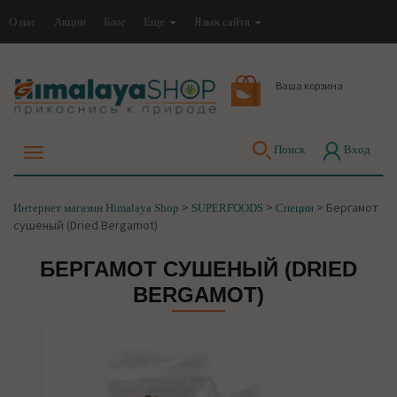
О нас
Акции
Блог
Еще
Язык сайта
Ваша корзина
Поиск
Вход
>
>
>
Бергамот
Интернет магазин Himalaya Shop
SUPERFOODS
Специи
сушеный (Dried Bergamot)
БЕРГАМОТ СУШЕНЫЙ (DRIED
BERGAMOT)