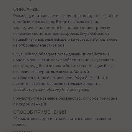
ОПИСАНИЕ
Гульканд, или варенье из лепестков розы, - это сладкое
индийское лакомство. Входит в число лучших
аюрведических средств благодаря своим огромным
полезным свойствам для здоровья. Divya Gulkand от
Patanjali - это варенье высшего качества, изготовленное
из отборных лепестков роз.
Divya Gulkand обладает охлаждающими свойствами.
Полезно при снятии всех проблем, таких как усталость,
вялость, зуд, боли головы и боли в теле. Каждая банка
наполнена невероятным вкусом. Богатый
антиоксидантами и витаминами, Divya Gulkand - это
естественный источник питательных веществ,
способствующий общему благополучию.
Почувствуйте истинное блаженство, которое приходит
с каждой ложкой!
СПОСОБ ПРИМЕНЕНИЯ
10 грамм после еды или разбавить в стакане теплого
молока.