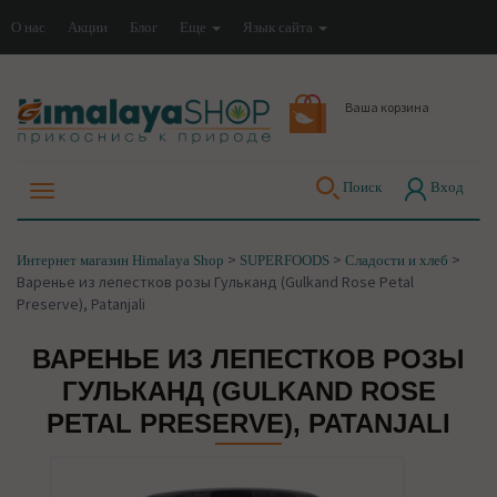
О нас
Акции
Блог
Еще
Язык сайта
Ваша корзина
Поиск
Вход
>
>
>
Интернет магазин Himalaya Shop
SUPERFOODS
Сладости и хлеб
Варенье из лепестков розы Гульканд (Gulkand Rose Petal
Preserve), Patanjali
ВАРЕНЬЕ ИЗ ЛЕПЕСТКОВ РОЗЫ
ГУЛЬКАНД (GULKAND ROSE
PETAL PRESERVE), PATANJALI