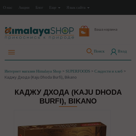
О нас
Акции
Блог
Еще
Язык сайта
Ваша корзина
Поиск
Вход
>
>
>
Интернет магазин Himalaya Shop
SUPERFOODS
Сладости и хлеб
Каджу Дхода (Kaju Dhoda Burfi), Bikano
КАДЖУ ДХОДА (KAJU DHODA
BURFI), BIKANO