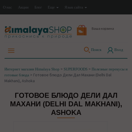
О нас
Акции
Блог
Еще
Язык сайта
Ваша корзина
Поиск
Вход
>
>
Интернет магазин Himalaya Shop
SUPERFOODS
Полезные перекусы и
>
Готовое блюдо Дели Дал Махани (Delhi Dal
готовые блюда
Makhani), Ashoka
ГОТОВОЕ БЛЮДО ДЕЛИ ДАЛ
МАХАНИ (DELHI DAL MAKHANI),
ASHOKA