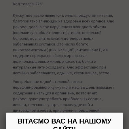
Код товара: 2263
Кунжутное масло является ценным продуктом питания,
благоприятно влияющим на здоровье всех органов. Оно
рекомендовано при нарушениях липидного обмена
(нормализует обмен веществ), гипертонической
болезни, воспалительных и дегенеративных
заболеваниях суставов. Это масло богато
микроэлементами (цинк, кальций), витаминами Е, А и
содержит прекрасно сбалансированные
полиненасыщенные жирные кислоты, белки и
натуральные антиоксиданты. Оно эффективно при
легочных заболеваниях, одышке, сухом кашле, астме.
Употребление одной столовой ложки
нерафинированного кунжутного масла в день повышает
содержание кальция в организме, поэтому его
рекомендуют употреблять при болезнях сердца,
печени, желчного пузыря, поджелудочной и
щитовидной железы, при лечении повышенной
кислотности желудочного сока, малокровии.
ВІТАЄМО ВАС НА НАШОМУ