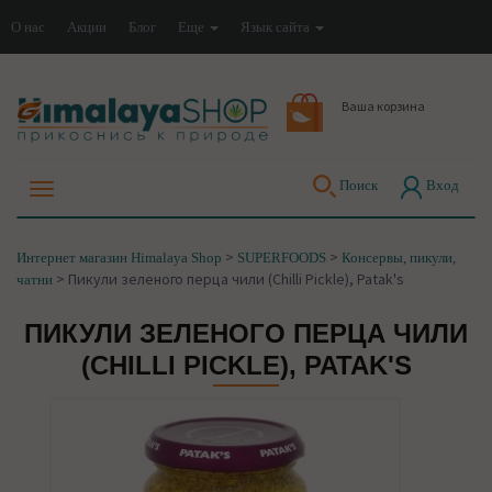
О нас
Акции
Блог
Еще
Язык сайта
Ваша корзина
Поиск
Вход
>
>
Интернет магазин Himalaya Shop
SUPERFOODS
Консервы, пикули,
>
Пикули зеленого перца чили (Chilli Pickle), Patak's
чатни
ПИКУЛИ ЗЕЛЕНОГО ПЕРЦА ЧИЛИ
(CHILLI PICKLE), PATAK'S