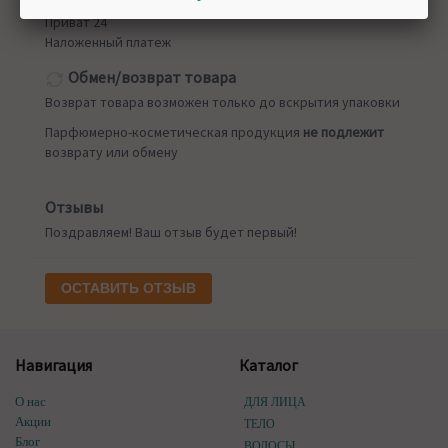
Приват 24
Наложенный платеж
Обмен/возврат товара
Возврат товара возможен только до вскрытия упаковки
Парфюмерно-косметическая продукция
не подлежит
возврату или обмену
Отзывы
Поздравляем! Ваш отзыв будет первый!
ОСТАВИТЬ ОТЗЫВ
Навигация
Каталог
О нас
ДЛЯ ЛИЦА
Акции
ТЕЛО
Блог
ВОЛОСЫ