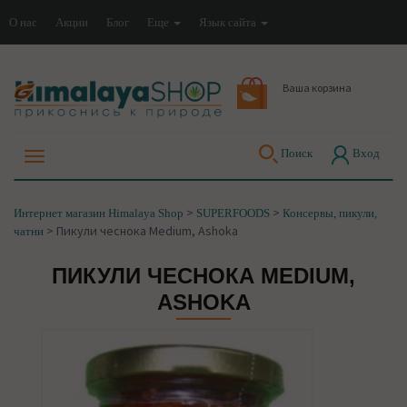
О нас
Акции
Блог
Еще
Язык сайта
Ваша корзина
Поиск
Вход
>
>
Интернет магазин Himalaya Shop
SUPERFOODS
Консервы, пикули,
>
Пикули чеснока Medium, Ashoka
чатни
ПИКУЛИ ЧЕСНОКА MEDIUM,
ASHOKA