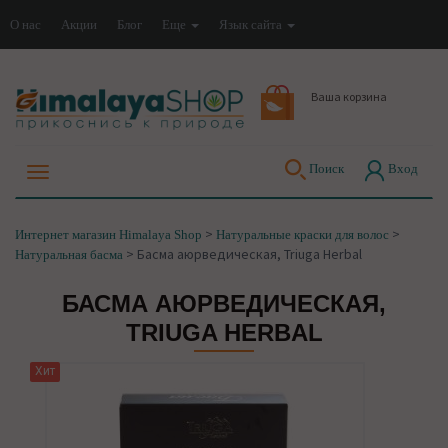
О нас
Акции
Блог
Еще
Язык сайта
Ваша корзина
Поиск
Вход
>
>
Интернет магазин Himalaya Shop
Натуральные краски для волос
>
Басма аюрведическая, Triuga Herbal
Натуральная басма
БАСМА АЮРВЕДИЧЕСКАЯ,
TRIUGA HERBAL
Хит