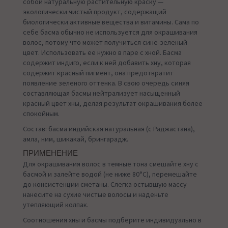
собой натуральную растительную краску —
экологически чистый продукт, содержащий
биологически активные вещества и витамины. Сама по
себе басма обычно не используется для окрашивания
волос, потому что может получиться сине-зеленый
цвет. Использовать ее нужно в паре с хной. Басма
содержит индиго, если к ней добавить хну, которая
содержит красный пигмент, она предотвратит
появление зеленого оттенка. В свою очередь синяя
составляющая басмы нейтрализует насыщенный
красный цвет хны, делая результат окрашивания более
спокойным.
Состав: басма индийская натуральная (с Раджастана),
амла, ним, шикакай, брингарадж.
ПРИМЕНЕНИЕ
Для окрашивания волос в темные тона смешайте хну с
басмой и залейте водой (не ниже 80°С), перемешайте
до консистенции сметаны. Слегка остывшую массу
нанесите на сухие чистые волосы и наденьте
утепляющий колпак.
Соотношения хны и басмы подберите индивидуально в