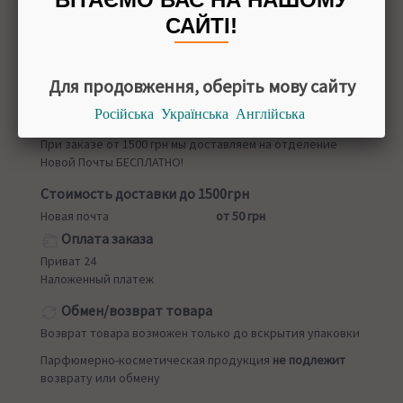
средней длины.
САЙТІ!
Для продовження, оберіть мову сайту
Назад в
Краски для волос с сединой
Російська
Українська
Англійська
Доставка
При заказе от 1500 грн мы доставляем на отделение
Новой Почты БЕСПЛАТНО!
Стоимость доставки до 1500грн
Новая почта
от 50 грн
Оплата заказа
Приват 24
Наложенный платеж
Обмен/возврат товара
Возврат товара возможен только до вскрытия упаковки
Парфюмерно-косметическая продукция
не подлежит
возврату или обмену