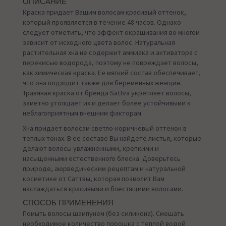
ОПИСАНИЕ
Краска придает Вашим волосам красивый оттенок,
который проявляется в течение 48 часов. Однако
следует отметить, что эффект окрашивания во многом
зависит от исходного цвета волос. Натуральная
растительная хна не содержит аммиака и активатора с
перекисью водорода, поэтому не повреждает волосы,
как химическая краска. Ее мягкий состав обеспечивает,
что она подходит также для беременных женщин.
Травяная краска от бренда Sattva укрепляет волосы,
заметно утолщает их и делает более устойчивыми к
неблагоприятным внешним факторам.
Хна придает волосам светло-коричневый оттенок в
теплых тонах. В ее составе Вы найдете листья, которые
делают волосы увлажненными, крепкими и
насыщенными естественного блеска. Доверьтесь
природе, аюрведическим рецептам и натуральной
косметике от Саттвы, которая позволит Вам
наслаждаться красивыми и блестящими волосами.
СПОСОБ ПРИМЕНЕНИЯ
Помыть волосы шампунем (без силикона). Смешать
необходимое количество порошка с теплой водой