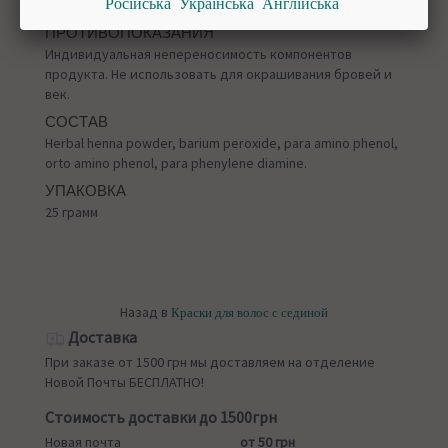
Російська
Українська
Англійська
немедленно промыть большим количеством воды.
ПРОТИВОПОКАЗАНИЯ
Индивидуальная непереносимость компонентов
продукта. Не использовать для окрашивания бровей и
век.
СОСТАВ
Herbal henna powder, barium peroxide, para amino phenol,
orto amino phenol, para phenylene diamine.
УПАКОВКА
25 грамм
Назад в
Краски для волос с сединой
Доставка
При заказе от 1500 грн мы доставляем на отделение
Новой Почты БЕСПЛАТНО!
Стоимость доставки до 1500грн
Новая почта
от 50 грн