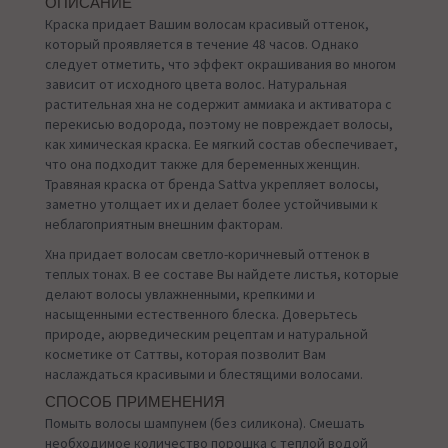
ОПИСАНИЕ
Краска придает Вашим волосам красивый оттенок,
который проявляется в течение 48 часов. Однако
следует отметить, что эффект окрашивания во многом
зависит от исходного цвета волос. Натуральная
растительная хна не содержит аммиака и активатора с
перекисью водорода, поэтому не повреждает волосы,
как химическая краска. Ее мягкий состав обеспечивает,
что она подходит также для беременных женщин.
Травяная краска от бренда Sattva укрепляет волосы,
заметно утолщает их и делает более устойчивыми к
неблагоприятным внешним факторам.
Хна придает волосам светло-коричневый оттенок в
теплых тонах. В ее составе Вы найдете листья, которые
делают волосы увлажненными, крепкими и
насыщенными естественного блеска. Доверьтесь
природе, аюрведическим рецептам и натуральной
косметике от Саттвы, которая позволит Вам
наслаждаться красивыми и блестящими волосами.
СПОСОБ ПРИМЕНЕНИЯ
Помыть волосы шампунем (без силикона). Смешать
необходимое количество порошка с теплой водой