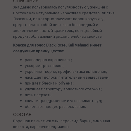
ОПИСАНИЕ
Хна давно пользовалась популярностью у женщин с
Востока как натуральное карасящее средство. Листья
Лавсонии, из которых получают порошковую хну,
представляют собой не только безвредный и
экологически чистый краситель, но и целебный
продукт, обладающий рядом лечебных свойств.
Краска для волос Black Rose, Kali Mehandi имеет
следующие преимущества:
равномерно окрашивает;
ускоряет рост волос;
укрепляет корни, профилактика выпадения;
насыщает волосы питательными веществами;
придает блеска и объема;
улучшает структуру волосяного стержня;
лечит перхоть;
снимает раздражение и успокаивает зуд;
облегчает процес расчесывания.
СОСТАВ
Порошок из листьев хны, пероксид бария, лимонная
кислота, парафенилендиамин.