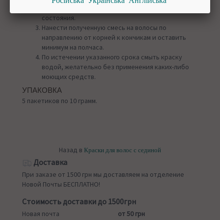
Російська
Українська
Англійська
теплой водой до получения сметанообразного
состояния.
Нанести полученную смесь на волосы по
направлению от корней к кончикам и оставить
минимум на полчаса.
По истечении указанного срока смыть краску
водой, желательно без применения каких-либо
моющих средств.
УПАКОВКА
5 пакетиков по 10 грамм.
Назад в
Краски для волос с сединой
Доставка
При заказе от 1500 грн мы доставляем на отделение
Новой Почты БЕСПЛАТНО!
Стоимость доставки до 1500грн
Новая почта
от 50 грн